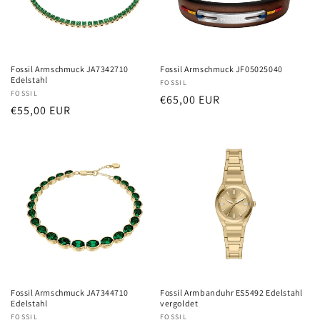
Fossil Armschmuck JA7342710
Fossil Armschmuck JF05025040
Edelstahl
Anbieter:
FOSSIL
Anbieter:
FOSSIL
Normaler
€65,00 EUR
Normaler
€55,00 EUR
Preis
Preis
Fossil Armschmuck JA7344710
Fossil Armbanduhr ES5492 Edelstahl
Edelstahl
vergoldet
Anbieter:
FOSSIL
Anbieter:
FOSSIL