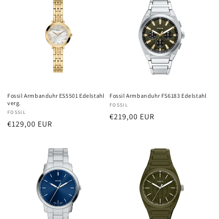
Fossil Armbanduhr ES5501 Edelstahl
Fossil Armbanduhr FS6183 Edelstahl
verg.
Anbieter:
FOSSIL
Anbieter:
FOSSIL
Normaler
€219,00 EUR
Normaler
€129,00 EUR
Preis
Preis