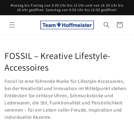
Direkt
Montag bis Freitag von 9:00 Uhr bis 13 Uhr und von 14.30 Uhr bis
zum
18 Uhr geöffnet. Samstag von 9:00 Uhr bis 13:00 geöffnet!
Inhalt
Warenkorb
K
FOSSIL – Kreative Lifestyle-
a
Accessoires
t
Fossil ist eine führende Marke für Lifestyle-Accessoires,
e
bei der Kreativität und Innovation im Mittelpunkt stehen.
Entdecken Sie zeitlose Uhren, Schmuckstücke und
g
Lederwaren, die Stil, Funktionalität und Persönlichkeit
vereinen – für ein Leben voller Freude, Inspiration und
o
individueller Akzente.
r