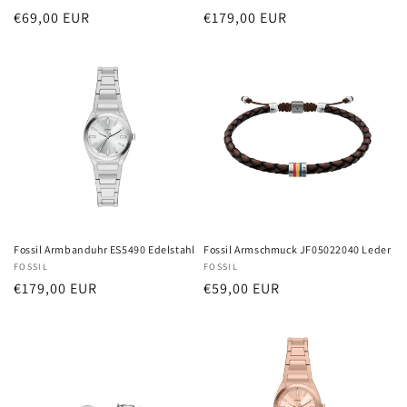
Normaler
€69,00 EUR
Normaler
€179,00 EUR
Preis
Preis
Fossil Armbanduhr ES5490 Edelstahl
Fossil Armschmuck JF05022040 Leder
Anbieter:
FOSSIL
Anbieter:
FOSSIL
Normaler
€179,00 EUR
Normaler
€59,00 EUR
Preis
Preis