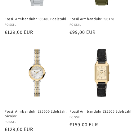
Fossil Armbanduhr FS6180 Edelstahl
Fossil Armbanduhr FS6178
Anbieter:
FOSSIL
Anbieter:
FOSSIL
Normaler
€129,00 EUR
Normaler
€99,00 EUR
Preis
Preis
Fossil Armbanduhr ES5500 Edelstahl
Fossil Armbanduhr ES5505 Edelstahl
bicolor
Anbieter:
FOSSIL
Anbieter:
FOSSIL
Normaler
€159,00 EUR
Normaler
€129,00 EUR
Preis
Preis