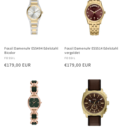
Fossil Damenuhr ES5494 Edelstahl
Fossil Damenuhr ES5514 Edelstahl
Bicolor
vergoldet
Anbieter:
FOSSIL
Anbieter:
FOSSIL
Normaler
€179,00 EUR
Normaler
€179,00 EUR
Preis
Preis