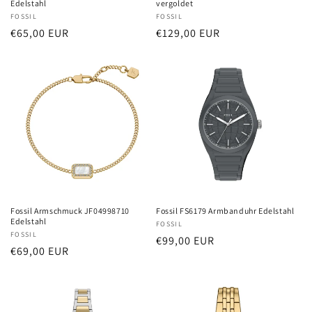
Edelstahl
vergoldet
Anbieter:
FOSSIL
Anbieter:
FOSSIL
Normaler
€65,00 EUR
Normaler
€129,00 EUR
Preis
Preis
Fossil Armschmuck JF04998710
Fossil FS6179 Armbanduhr Edelstahl
Edelstahl
Anbieter:
FOSSIL
Anbieter:
FOSSIL
Normaler
€99,00 EUR
Normaler
€69,00 EUR
Preis
Preis