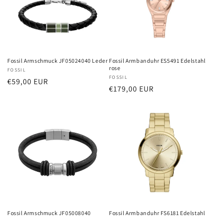
Fossil Armschmuck JF05024040 Leder
Fossil Armbanduhr ES5491 Edelstahl
rose
Anbieter:
FOSSIL
Anbieter:
FOSSIL
Normaler
€59,00 EUR
Normaler
€179,00 EUR
Preis
Preis
Fossil Armschmuck JF05008040
Fossil Armbanduhr FS6181 Edelstahl