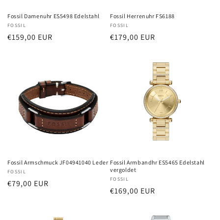
Fossil Damenuhr ES5498 Edelstahl
Fossil Herrenuhr FS6188
Anbieter:
FOSSIL
Anbieter:
FOSSIL
Normaler
€159,00 EUR
Normaler
€179,00 EUR
Preis
Preis
Fossil Armschmuck JF04941040 Leder
Fossil Armbandhr ES5465 Edelstahl
vergoldet
Anbieter:
FOSSIL
Anbieter:
FOSSIL
Normaler
€79,00 EUR
Normaler
€169,00 EUR
Preis
Preis