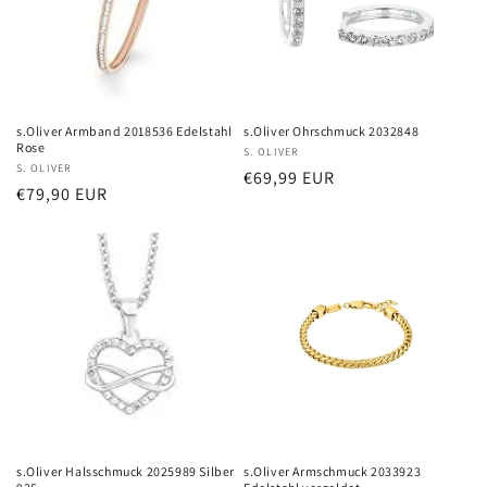
s.Oliver Armband 2018536 Edelstahl
s.Oliver Ohrschmuck 2032848
Rose
Anbieter:
S. OLIVER
Anbieter:
S. OLIVER
Normaler
€69,99 EUR
Normaler
€79,90 EUR
Preis
Preis
s.Oliver Halsschmuck 2025989 Silber
s.Oliver Armschmuck 2033923