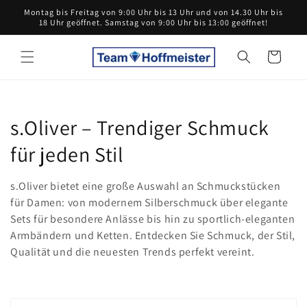
Direkt
Montag bis Freitag von 9:00 Uhr bis 13 Uhr und von 14.30 Uhr bis
zum
18 Uhr geöffnet. Samstag von 9:00 Uhr bis 13:00 geöffnet!
Inhalt
Warenkorb
K
s.Oliver – Trendiger Schmuck
a
für jeden Stil
t
s.Oliver bietet eine große Auswahl an Schmuckstücken
e
für Damen: von modernem Silberschmuck über elegante
Sets für besondere Anlässe bis hin zu sportlich-eleganten
g
Armbändern und Ketten. Entdecken Sie Schmuck, der Stil,
Qualität und die neuesten Trends perfekt vereint.
o
r