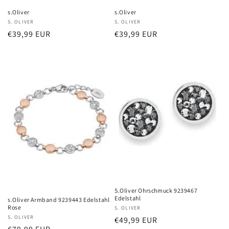
s.Oliver
s.Oliver
Anbieter:
S. OLIVER
Anbieter:
S. OLIVER
Normaler
€39,99 EUR
Normaler
€39,99 EUR
Preis
Preis
S.Oliver Ohrschmuck 9239467
Edelstahl
s.Oliver Armband 9239443 Edelstahl
Rose
Anbieter:
S. OLIVER
Anbieter:
S. OLIVER
Normaler
€49,99 EUR