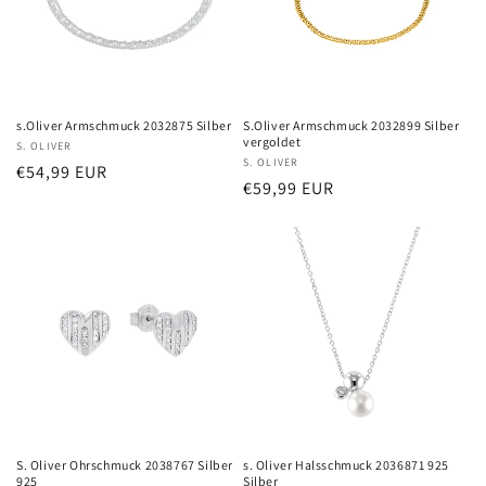
s.Oliver Armschmuck 2032875 Silber
S.Oliver Armschmuck 2032899 Silber
vergoldet
Anbieter:
S. OLIVER
Anbieter:
S. OLIVER
Normaler
€54,99 EUR
Normaler
€59,99 EUR
Preis
Preis
S. Oliver Ohrschmuck 2038767 Silber
s. Oliver Halsschmuck 2036871 925
925
Silber