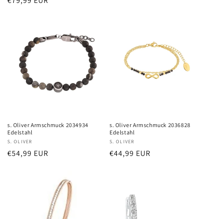
Normaler
€79,99 EUR
Preis
Preis
s. Oliver Armschmuck 2034934
s. Oliver Armschmuck 2036828
Edelstahl
Edelstahl
Anbieter:
S. OLIVER
Anbieter:
S. OLIVER
Normaler
€54,99 EUR
Normaler
€44,99 EUR
Preis
Preis