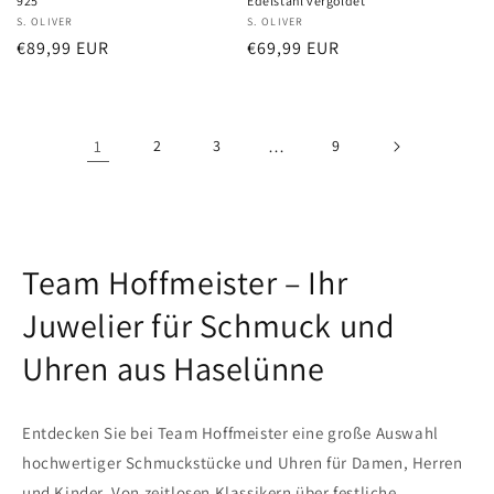
925
Edelstahl vergoldet
Anbieter:
S. OLIVER
Anbieter:
S. OLIVER
Normaler
€89,99 EUR
Normaler
€69,99 EUR
Preis
Preis
1
2
3
…
9
Team Hoffmeister – Ihr
Juwelier für Schmuck und
Uhren aus Haselünne
Entdecken Sie bei Team Hoffmeister eine große Auswahl
hochwertiger Schmuckstücke und Uhren für Damen, Herren
und Kinder. Von zeitlosen Klassikern über festliche