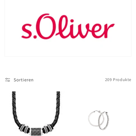
i
e
:
Sortieren
209 Produkte