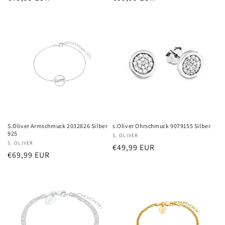
Preis
Preis
S.Oliver Armschmuck 2032826 Silber
s.Oliver Ohrschmuck 9079155 Silber
925
Anbieter:
S. OLIVER
Anbieter:
S. OLIVER
Normaler
€49,99 EUR
Normaler
€69,99 EUR
Preis
Preis