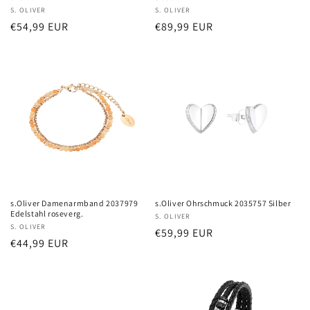
Anbieter:
S. OLIVER
Anbieter:
S. OLIVER
Normaler
€54,99 EUR
Normaler
€89,99 EUR
Preis
Preis
s.Oliver Damenarmband 2037979
s.Oliver Ohrschmuck 2035757 Silber
Edelstahl roseverg.
Anbieter:
S. OLIVER
Anbieter:
S. OLIVER
Normaler
€59,99 EUR
Normaler
€44,99 EUR
Preis
Preis