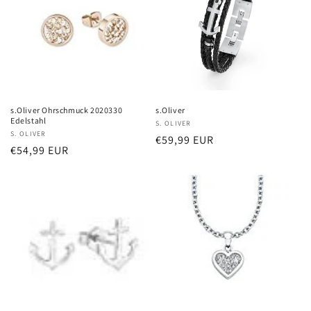
s.Oliver Ohrschmuck 2020330
s.Oliver
Edelstahl
Anbieter:
S. OLIVER
Anbieter:
S. OLIVER
Normaler
€59,99 EUR
Normaler
€54,99 EUR
Preis
Preis