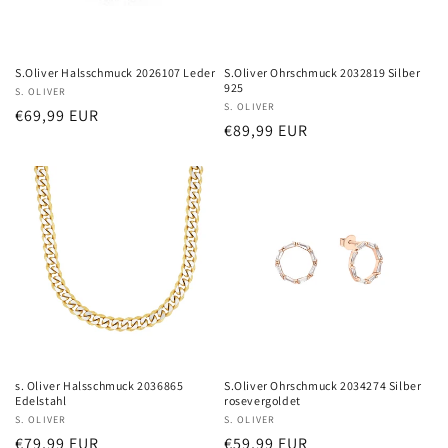
S.Oliver Halsschmuck 2026107 Leder
S.Oliver Ohrschmuck 2032819 Silber
925
Anbieter:
S. OLIVER
Anbieter:
S. OLIVER
Normaler
€69,99 EUR
Normaler
€89,99 EUR
Preis
Preis
s. Oliver Halsschmuck 2036865
S.Oliver Ohrschmuck 2034274 Silber
Edelstahl
rosevergoldet
Anbieter:
S. OLIVER
Anbieter:
S. OLIVER
Normaler
€79,99 EUR
Normaler
€59,99 EUR