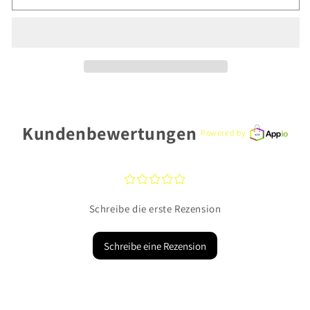
Ania
Ania
Haie
Haie
Armband
Armband
WLB032-
WLB032-
01G
01G
Silber
Silber
Kundenbewertungen
Powered by
¤
¤
¤
¤
¤
Schreibe die erste Rezension
Schreibe eine Rezension