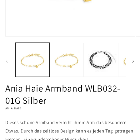
Medien
M
1
2
in
in
Modal
M
öffnen
öf
Ania Haie Armband WLB032-
01G Silber
ANIA HAIE
Dieses schöne Armband verleiht ihrem Arm das besondere
Etwas. Durch das zeitlose Design kann es jeden Tag getragen
werden. Ein wunderschöner Hingucker!