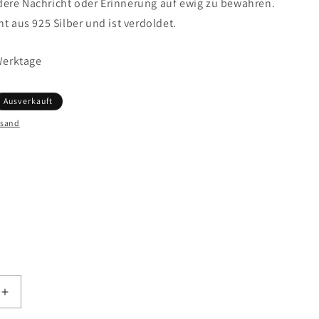
ere Nachricht oder Erinnerung auf ewig zu bewahren.
ht aus 925 Silber und ist verdoldet.
 Werktage
Ausverkauft
rsand
ft
Erhöhe
die