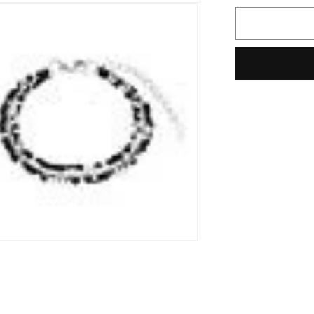
Menge
für
ANIA
HAIE
Halsschmu
WLN037-
02G
Silber
vergoldet