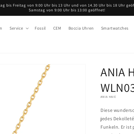
ag bis Freitag von 9:00 Uhr bis 13 Uhr und von 14.30 Uhr bis 18 Uhr geöf
Samstag von 9:00 Uhr bis 13:00 geöffnet!
en
Service
Fossil
CEM
Boccia Uhren
Smartwatches
ANIA 
WLN037
ANIA HAIE
Diese wundersc
jedes Dekolleté
Funkeln. Er ist