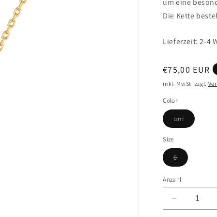
um eine besond
Die Kette beste
Lieferzeit: 2-4
Normaler
€75,00 EUR
Preis
inkl. MwSt. zzgl.
Ve
Color
Variante
uni
ausverkau
oder
nicht
Size
verfügbar
Variante
0
ausverkauft
oder
nicht
Anzahl
verfügbar
Verringere
die