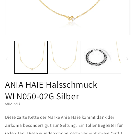
Medien
M
1
2
in
in
Modal
M
öffnen
öf
ANIA HAIE Halsschmuck
WLN050-02G Silber
ANIA HAIE
Diese zarte Kette der Marke Ania Haie kommt dank der
Zirkonia besonders gut zur Geltung. Ein toller Begleiter für
jeden Tag. Diese wunderschöne Kette verleiht ihrem Outfit