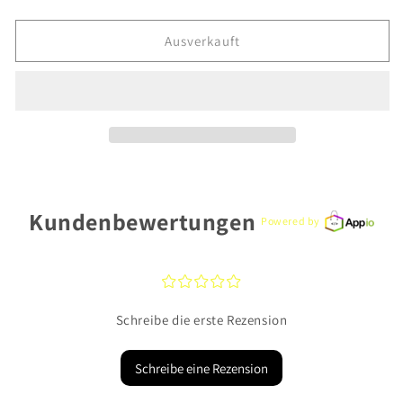
die
die
Menge
Menge
für
für
Ausverkauft
ANIA
ANIA
HAIE
HAIE
Halsschmuck
Halsschmuck
WLN050-
WLN050-
02G
02G
Silber
Silber
Kundenbewertungen
Powered by
¤
¤
¤
¤
¤
Schreibe die erste Rezension
Schreibe eine Rezension