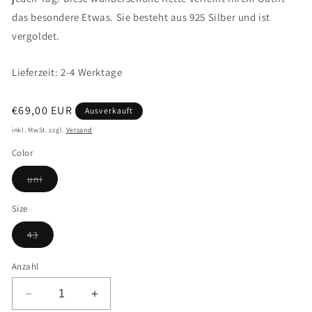
das besondere Etwas. Sie besteht aus 925 Silber und ist
vergoldet.
Lieferzeit: 2-4 Werktage
Normaler
€69,00 EUR
Ausverkauft
Preis
inkl. MwSt. zzgl.
Versand
Color
Variante
uni
ausverkauft
oder
nicht
Size
verfügbar
Variante
43
ausverkauft
oder
nicht
Anzahl
verfügbar
Verringere
Erhöhe