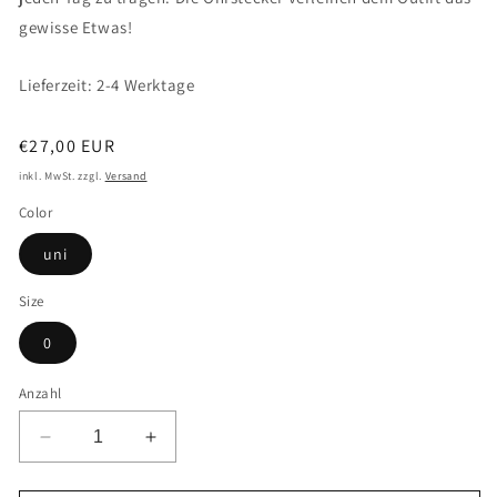
gewisse Etwas!
Lieferzeit: 2-4 Werktage
Normaler
€27,00 EUR
Preis
inkl. MwSt. zzgl.
Versand
Color
uni
Size
0
Anzahl
Verringere
Erhöhe
die
die
Menge
Menge