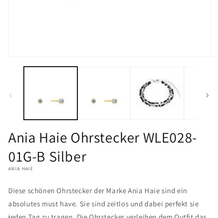
Medien
M
1
2
in
in
Modal
M
öffnen
öf
Ania Haie Ohrstecker WLE028-
01G-B Silber
ANIA HAIE
Diese schönen Ohrstecker der Marke Ania Haie sind ein
absolutes must have. Sie sind zeitlos und dabei perfekt sie
jeden Tag zu tragen. Die Ohrstecker verleihen dem Outfit das