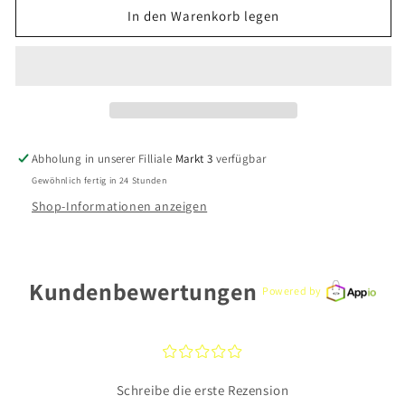
für
für
In den Warenkorb legen
Ania
Ania
Haie
Haie
Ohrstecker
Ohrstecker
WLE028-
WLE028-
01G-
01G-
B
B
Silber
Silber
Abholung in unserer Filliale
Markt 3
verfügbar
Gewöhnlich fertig in 24 Stunden
Shop-Informationen anzeigen
Kundenbewertungen
Powered by
¤
¤
¤
¤
¤
Schreibe die erste Rezension