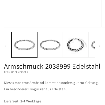
Medien
M
1
2
in
in
Modal
M
öffnen
öf
Armschmuck 2038999 Edelstahl
TEAM HOFFMEISTER
Dieses moderne Armband kommt besonders gut zur Geltung.
Ein besonderer Hingucker aus Edelstahl.
Lieferzeit: 2-4 Werktage