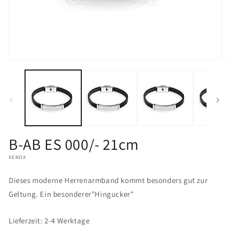
Medien
M
1
2
in
in
Modal
M
öffnen
öf
B-AB ES 000/- 21cm
XENOX
Dieses moderne Herrenarmband kommt besonders gut zur
Geltung. Ein besonderer"Hingucker"
Lieferzeit: 2-4 Werktage