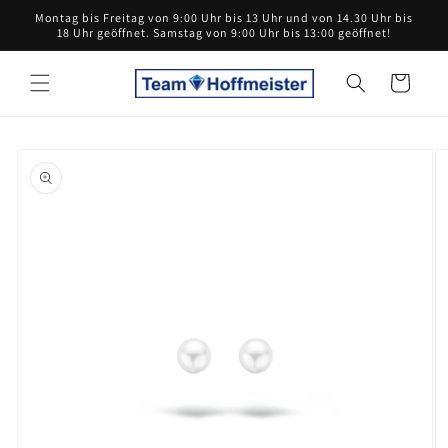
Direkt
Montag bis Freitag von 9:00 Uhr bis 13 Uhr und von 14.30 Uhr bis
zum
18 Uhr geöffnet. Samstag von 9:00 Uhr bis 13:00 geöffnet!
Inhalt
Warenkorb
oduktinformationen
ringen