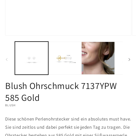
Medien
M
1
2
in
in
Modal
M
öffnen
öf
Blush Ohrschmuck 7137YPW
585 Gold
BLUSH
Diese schönen Perlenohrstecker sind ein absolutes must have.
Sie sind zeitlos und dabei perfekt sie jeden Tag zu tragen. Die
Ohrstecker bestehen aus 585 Gold mit einer Süßwasserperle.