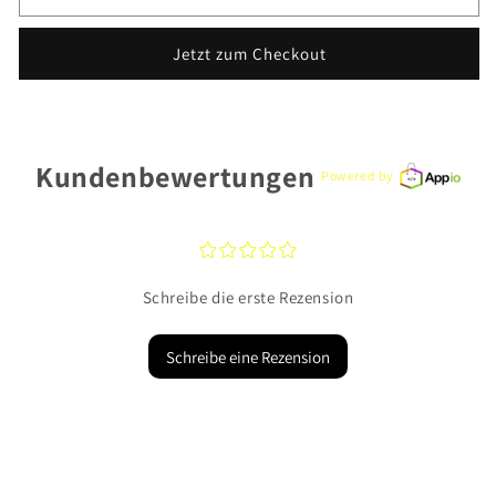
Blush
Blush
Ohrschmuck
Ohrschmuck
Jetzt zum Checkout
7137YPW
7137YPW
585
585
Gold
Gold
Kundenbewertungen
Powered by
¤
¤
¤
¤
¤
Schreibe die erste Rezension
Schreibe eine Rezension