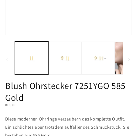
Medien
M
1
2
in
in
Modal
M
öffnen
öf
Blush Ohrstecker 7251YGO 585
Gold
BLUSH
Diese modernen Ohrringe verzaubern das komplette Outfit.
Ein schlichtes aber trotzdem auffallendes Schmuckstück. Sie
bestehen aus 585 Gold.