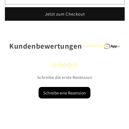
Blush
Blush
Ohrstecker
Ohrstecker
Jetzt zum Checkout
7251YGO
7251YGO
585
585
Gold
Gold
Kundenbewertungen
Powered by
¤
¤
¤
¤
¤
Schreibe die erste Rezension
Schreibe eine Rezension