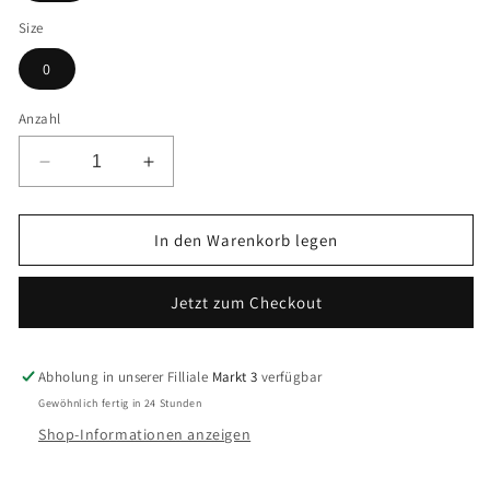
Size
0
Anzahl
Verringere
Erhöhe
die
die
Menge
Menge
für
für
In den Warenkorb legen
Casio
Casio
Armbanduhr
Armbanduhr
Jetzt zum Checkout
EF-
EF-
129D-
129D-
1AVEF
1AVEF
Abholung in unserer Filliale
Markt 3
verfügbar
Gewöhnlich fertig in 24 Stunden
Shop-Informationen anzeigen