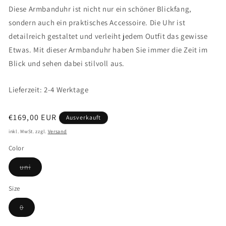
Diese Armbanduhr ist nicht nur ein schöner Blickfang,
sondern auch ein praktisches Accessoire. Die Uhr ist
detailreich gestaltet und verleiht jedem Outfit das gewisse
Etwas. Mit dieser Armbanduhr haben Sie immer die Zeit im
Blick und sehen dabei stilvoll aus.
Lieferzeit: 2-4 Werktage
Normaler
€169,00 EUR
Ausverkauft
Preis
inkl. MwSt. zzgl.
Versand
Color
Variante
uni
ausverkauft
oder
nicht
Size
verfügbar
Variante
0
ausverkauft
oder