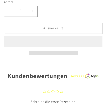
nicht
Anzahl
verfügbar
Verringere
Erhöhe
die
die
Menge
Menge
für
für
Ausverkauft
Casio
Casio
Armbanduhr
Armbanduhr
EFB-
EFB-
710D-
710D-
1AVUEF
1AVUEF
Kundenbewertungen
Powered by
¤
¤
¤
¤
¤
Schreibe die erste Rezension