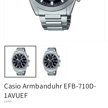
Medien
M
1
2
in
in
Modal
M
öffnen
öf
Casio Armbanduhr EFB-710D-
1AVUEF
CASIO