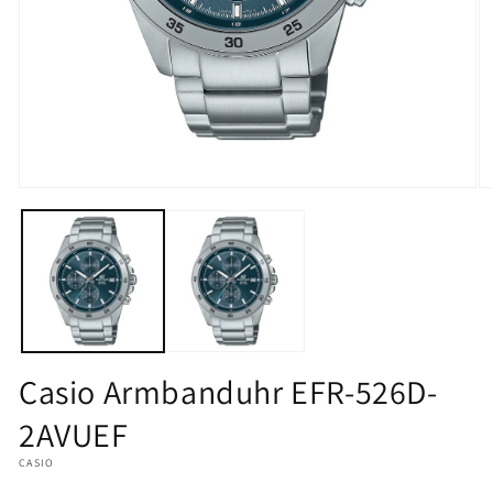
Medien
M
1
2
in
in
Modal
M
öffnen
öf
Casio Armbanduhr EFR-526D-
2AVUEF
CASIO