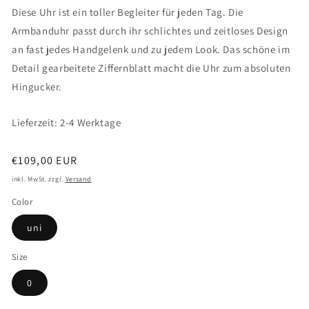
Diese Uhr ist ein toller Begleiter für jeden Tag. Die
Armbanduhr passt durch ihr schlichtes und zeitloses Design
an fast jedes Handgelenk und zu jedem Look. Das schöne im
Detail gearbeitete Ziffernblatt macht die Uhr zum absoluten
Hingucker.
Lieferzeit: 2-4 Werktage
Normaler
€109,00 EUR
Preis
inkl. MwSt. zzgl.
Versand
Color
uni
Size
0