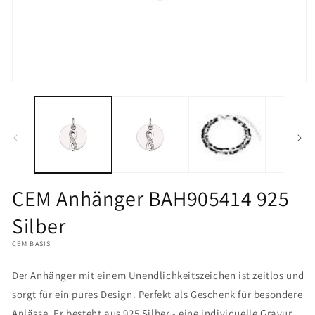
Medien
M
1
2
in
in
Modal
M
öffnen
öf
CEM Anhänger BAH905414 925
Silber
CEM BASIS
Der Anhänger mit einem Unendlichkeitszeichen ist zeitlos und
sorgt für ein pures Design. Perfekt als Geschenk für besondere
Anlässe. Er besteht aus 925 Silber - eine individuelle Gravur