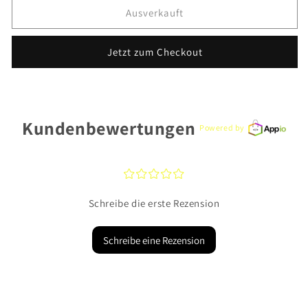
für
für
Ausverkauft
CEM
CEM
Anhänger
Anhänger
Jetzt zum Checkout
BAH905414
BAH905414
925
925
Silber
Silber
Kundenbewertungen
Powered by
¤
¤
¤
¤
¤
Schreibe die erste Rezension
Schreibe eine Rezension