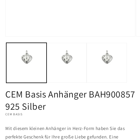
Medien
M
1
2
in
in
Modal
M
öffnen
öf
CEM Basis Anhänger BAH900857
925 Silber
CEM BASIS
Mit diesem kleinen Anhänger in Herz-Form haben Sie das
perfekte Geschenk für Ihre große Liebe gefunden. Eine