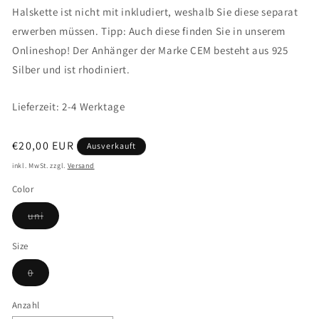
Halskette ist nicht mit inkludiert, weshalb Sie diese separat
erwerben müssen. Tipp: Auch diese finden Sie in unserem
Onlineshop! Der Anhänger der Marke CEM besteht aus 925
Silber und ist rhodiniert.
Lieferzeit: 2-4 Werktage
Normaler
€20,00 EUR
Ausverkauft
Preis
inkl. MwSt. zzgl.
Versand
Color
Variante
uni
ausverkauft
oder
nicht
Size
verfügbar
Variante
0
ausverkauft
oder
nicht
Anzahl
verfügbar