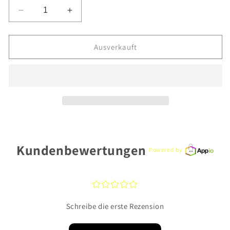
Verringere
Erhöhe
die
die
Menge
Menge
für
für
Ausverkauft
CEM
CEM
Basis
Basis
Anhänger
Anhänger
BAH900857
BAH900857
925
925
Silber
Silber
Kundenbewertungen
Powered by
¤
¤
¤
¤
¤
Schreibe die erste Rezension