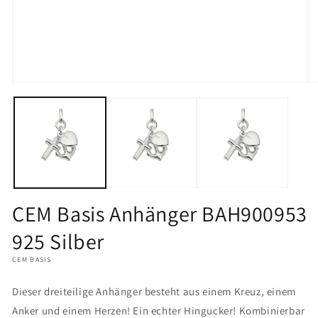
Medien
M
1
2
in
in
Modal
M
öffnen
öf
CEM Basis Anhänger BAH900953
925 Silber
CEM BASIS
Dieser dreiteilige Anhänger besteht aus einem Kreuz, einem
Anker und einem Herzen! Ein echter Hingucker! Kombinierbar