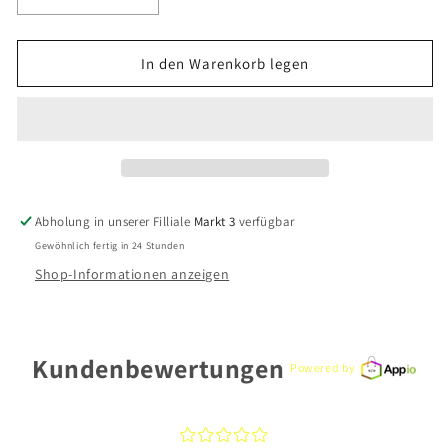
Verringere
Erhöhe
die
die
Menge
Menge
für
für
In den Warenkorb legen
CEM
CEM
Basis
Basis
Anhänger
Anhänger
BAH900953
BAH900953
925
925
Silber
Silber
Abholung in unserer Filliale
Markt 3
verfügbar
Gewöhnlich fertig in 24 Stunden
Shop-Informationen anzeigen
Kundenbewertungen
Powered by
¤
¤
¤
¤
¤