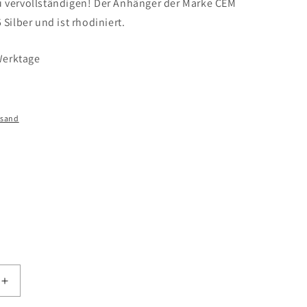
 vervollständigen! Der Anhänger der Marke CEM
 Silber und ist rhodiniert.
 Werktage
rsand
Erhöhe
die