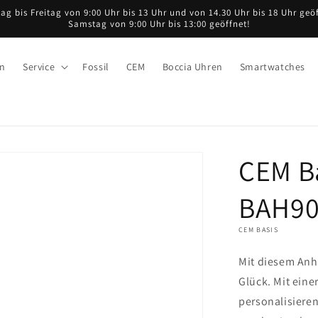
ag bis Freitag von 9:00 Uhr bis 13 Uhr und von 14.30 Uhr bis 18 Uhr geöf
Samstag von 9:00 Uhr bis 13:00 geöffnet!
en
Service
Fossil
CEM
Boccia Uhren
Smartwatches
CEM B
BAH90
CEM BASIS
Mit diesem Anhä
Glück. Mit ein
personalisieren