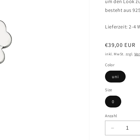
um den Look zu
besteht aus 925
Lieferzeit: 2-4
Normaler
€39,00 EUR
Preis
inkl. MwSt. zzgl.
Ve
Color
uni
Size
0
Anzahl
Verringere
die