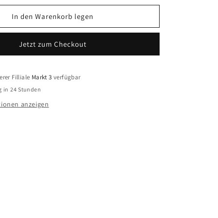
Menge
für
In den Warenkorb legen
CEM
Basis
Jetzt zum Checkout
Anhänger
5
BAH900965
25
Silber
rer Filliale
Markt 3
verfügbar
g in 24 Stunden
ionen anzeigen