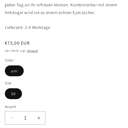
jeden Tag an ihr erfreuen können. Kombinierbar mit einem
Anhänger wird sie zu einem echten Eyecatcher.
Lieferzeit: 2-4 Werktage
Normaler
€75,00 EUR
Preis
inkl. MwSt. zzgl.
Versand
Color
uni
Size
50
Anzahl
Verringere
Erhöhe
die
die