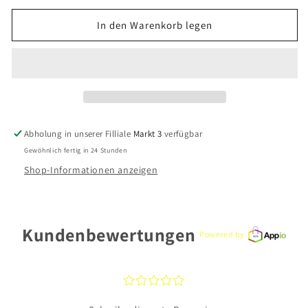
Menge
Menge
für
für
In den Warenkorb legen
CEM
CEM
Basis
Basis
Halsschmuck
Halsschmuck
BGAR950/50
BGAR950/50
925
925
Silber
Silber
Abholung in unserer Filliale
Markt 3
verfügbar
Gewöhnlich fertig in 24 Stunden
Shop-Informationen anzeigen
Kundenbewertungen
Powered by
¤
¤
¤
¤
¤