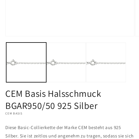
Medien
M
1
2
in
in
Modal
M
öffnen
öf
CEM Basis Halsschmuck
BGAR950/50 925 Silber
CEM BASIS
Diese Basic-Collierkette der Marke CEM besteht aus 925
Silber. Sie ist zeitlos und angenehm zu tragen, sodass sie sich