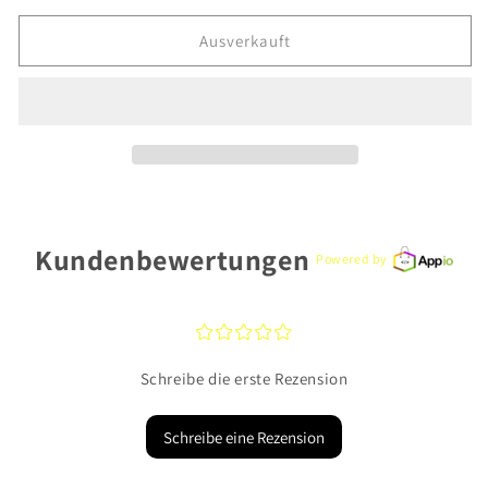
Menge
Menge
für
für
Ausverkauft
CEM
CEM
Basis
Basis
Halsschmuck
Halsschmuck
BKS253/45
BKS253/45
925
925
Silber
Silber
Kundenbewertungen
Powered by
¤
¤
¤
¤
¤
Schreibe die erste Rezension
Schreibe eine Rezension