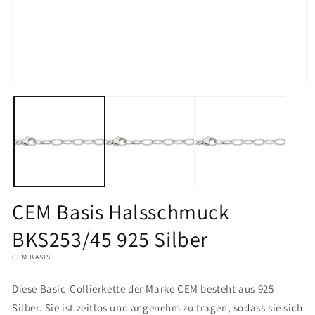
Medien
M
1
2
in
in
Modal
M
öffnen
öf
CEM Basis Halsschmuck
BKS253/45 925 Silber
CEM BASIS
Diese Basic-Collierkette der Marke CEM besteht aus 925
Silber. Sie ist zeitlos und angenehm zu tragen, sodass sie sich