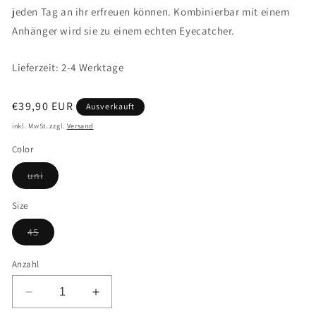
jeden Tag an ihr erfreuen können. Kombinierbar mit einem
Anhänger wird sie zu einem echten Eyecatcher.
Lieferzeit: 2-4 Werktage
Normaler
€39,90 EUR
Ausverkauft
Preis
inkl. MwSt. zzgl.
Versand
Color
Variante
uni
ausverkauft
oder
nicht
Size
verfügbar
Variante
45
ausverkauft
oder
nicht
Anzahl
verfügbar
Verringere
Erhöhe
die
die