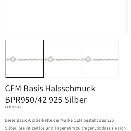
Medien
M
1
2
in
in
Modal
M
öffnen
öf
CEM Basis Halsschmuck
BPR950/42 925 Silber
CEM BASIS
Diese Basic-Collierkette der Marke CEM besteht aus 925
Silber. Sie ist zeitlos und angenehm zu tragen, sodass sie sich