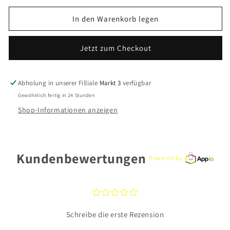
Menge
Menge
für
für
In den Warenkorb legen
CEM
CEM
Basis
Basis
Jetzt zum Checkout
Halsschmuck
Halsschmuck
BPR950/42
BPR950/42
925
925
Silber
Silber
Abholung in unserer Filliale
Markt 3
verfügbar
Gewöhnlich fertig in 24 Stunden
Shop-Informationen anzeigen
Kundenbewertungen
Powered by
¤
¤
¤
¤
¤
Schreibe die erste Rezension