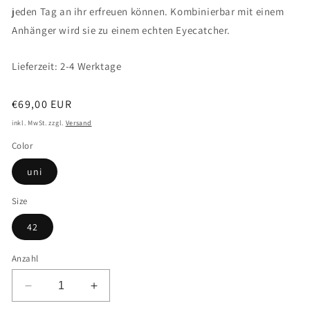
jeden Tag an ihr erfreuen können. Kombinierbar mit einem
Anhänger wird sie zu einem echten Eyecatcher.
Lieferzeit: 2-4 Werktage
Normaler
€69,00 EUR
Preis
inkl. MwSt. zzgl.
Versand
Color
uni
Size
42
Anzahl
Verringere
Erhöhe
die
die