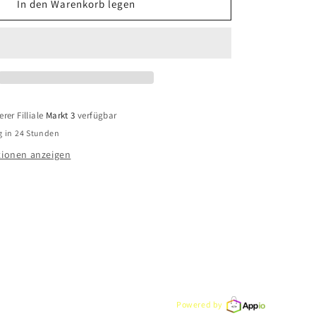
für
In den Warenkorb legen
CEM
Basis
ck
Halsschmuck
42
BVEV915/42
925
Silber
rer Filliale
Markt 3
verfügbar
g in 24 Stunden
ionen anzeigen
Powered by