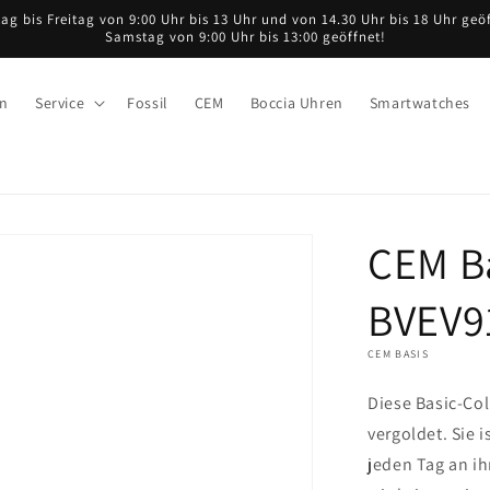
ag bis Freitag von 9:00 Uhr bis 13 Uhr und von 14.30 Uhr bis 18 Uhr geöf
Samstag von 9:00 Uhr bis 13:00 geöffnet!
en
Service
Fossil
CEM
Boccia Uhren
Smartwatches
CEM B
BVEV91
CEM BASIS
Diese Basic-Col
vergoldet. Sie 
jeden Tag an i