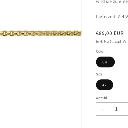
wird sie zu ein
Lieferzeit: 2-4
Normaler
€89,00 EUR
Preis
inkl. MwSt. zzgl.
Ve
Color
uni
Size
42
Anzahl
Verringere
die
Menge