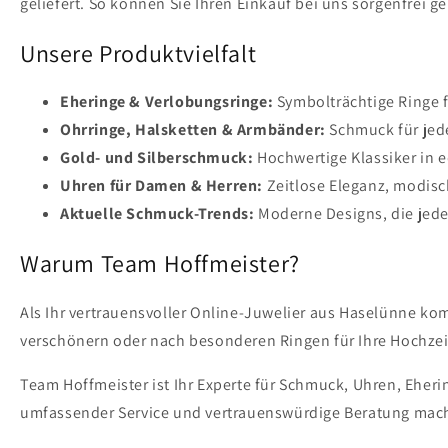
geliefert. So können Sie Ihren Einkauf bei uns sorgenfrei g
Unsere Produktvielfalt
Eheringe & Verlobungsringe:
Symbolträchtige Ringe 
Ohrringe, Halsketten & Armbänder:
Schmuck für jede
Gold- und Silberschmuck:
Hochwertige Klassiker in e
Uhren für Damen & Herren:
Zeitlose Eleganz, modis
Aktuelle Schmuck-Trends:
Moderne Designs, die jede
Warum Team Hoffmeister?
Als Ihr vertrauensvoller Online-Juwelier aus Haselünne ko
verschönern oder nach besonderen Ringen für Ihre Hochzeit
Team Hoffmeister ist Ihr Experte für Schmuck, Uhren, Eher
umfassender Service und vertrauenswürdige Beratung mach