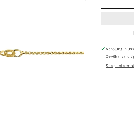
für
CEM
Basis
Halsschmu
BVEV915/
925
Silber
Abholung in unse
Gewöhnlich ferti
Shop-Informat