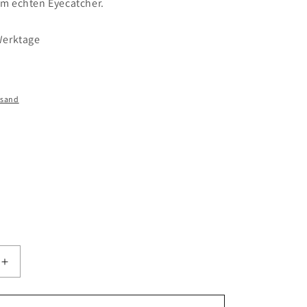
em echten Eyecatcher.
 Werktage
rsand
Erhöhe
die
Menge