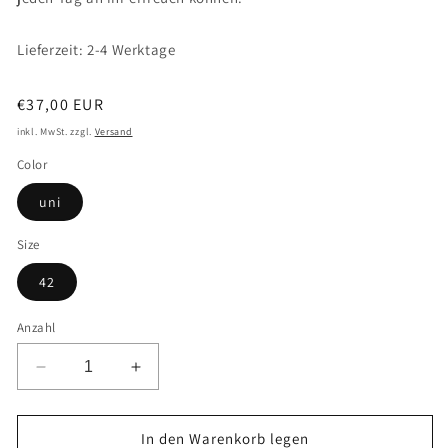
Lieferzeit: 2-4 Werktage
Normaler
€37,00 EUR
Preis
inkl. MwSt. zzgl.
Versand
Color
uni
Size
42
Anzahl
Verringere
Erhöhe
die
die
Menge
Menge
für
für
In den Warenkorb legen