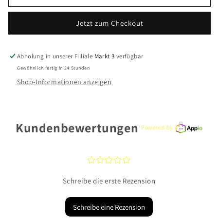
CEM
CEM
Halsschmuck
Halsschmuck
Jetzt zum Checkout
5-
5-
100296-
100296-
001
001
Silber
Silber
Abholung in unserer Filliale
Markt 3
verfügbar
925
925
Gewöhnlich fertig in 24 Stunden
Shop-Informationen anzeigen
Kundenbewertungen
Powered by
¤
¤
¤
¤
¤
Schreibe die erste Rezension
Schreibe eine Rezension