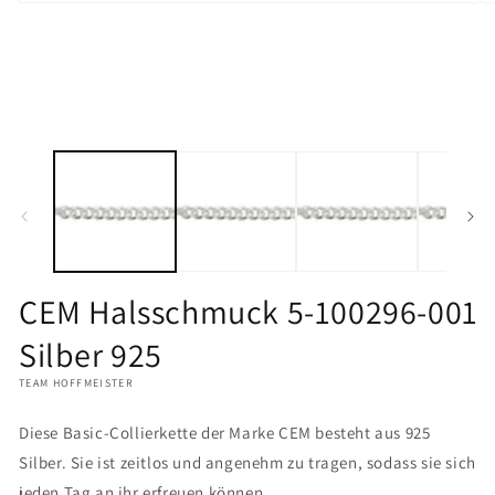
Medien
M
1
2
in
in
Modal
M
öffnen
öf
CEM Halsschmuck 5-100296-001
Silber 925
TEAM HOFFMEISTER
Diese Basic-Collierkette der Marke CEM besteht aus 925
Silber. Sie ist zeitlos und angenehm zu tragen, sodass sie sich
jeden Tag an ihr erfreuen können.