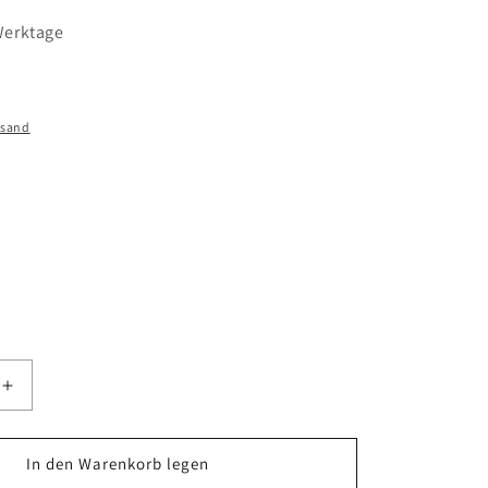
 Werktage
rsand
Erhöhe
die
Menge
für
In den Warenkorb legen
CEM