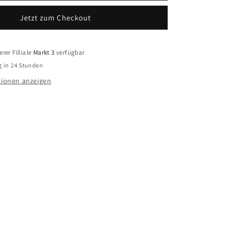
ck
Halsschmuck
Jetzt zum Checkout
38
BFPV940/38
Silber
925
rer Filliale
Markt 3
verfügbar
g in 24 Stunden
ionen anzeigen