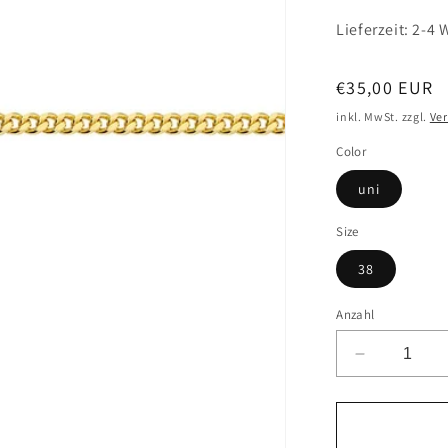
Lieferzeit: 2-4
Normaler
€35,00 EUR
Preis
inkl. MwSt. zzgl.
Ve
Color
uni
Size
38
Anzahl
Verringere
die
Menge
für
CEM