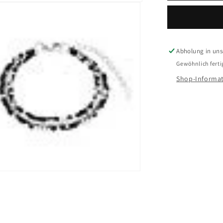
Halsschmu
BFPV940/
Silber
925
Abholung in unse
Gewöhnlich ferti
Shop-Informat