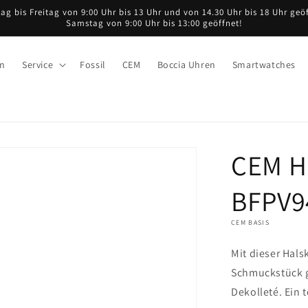
ag bis Freitag von 9:00 Uhr bis 13 Uhr und von 14.30 Uhr bis 18 Uhr geöf
Samstag von 9:00 Uhr bis 13:00 geöffnet!
en
Service
Fossil
CEM
Boccia Uhren
Smartwatches
CEM H
BFPV94
CEM BASIS
Mit dieser Hals
Schmuckstück g
Dekolleté. Ein t