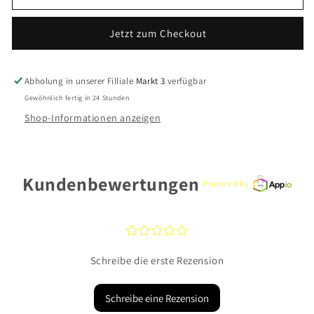
CEM
CEM
Halsschmuck
Halsschmuck
Jetzt zum Checkout
BROFA330/42
BROFA330/42
333
333
Gold
Gold
Abholung in unserer Filliale
Markt 3
verfügbar
Gewöhnlich fertig in 24 Stunden
Shop-Informationen anzeigen
Kundenbewertungen
Powered by
¤
¤
¤
¤
¤
Schreibe die erste Rezension
Schreibe eine Rezension