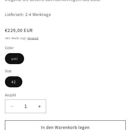
Lieferzeit: 2-4 Werktage
Normaler
€229,00 EUR
Preis
inkl. MwSt. zzgl.
Versand
Color
uni
Size
42
Anzahl
Verringere
Erhöhe
die
die
Menge
Menge
für
für
In den Warenkorb legen