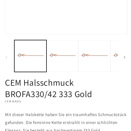
Medien
M
1
2
in
in
Modal
M
öffnen
öf
CEM Halsschmuck
BROFA330/42 333 Gold
CEM BASIS
Mit dieser Halskette haben Sie ein traumhaftes Schmuckstück
gefunden. Die feminine Kette erstrahlt in einer schlichten
Eleganz. Sie besteht aus hochwertigem 333 Gold.