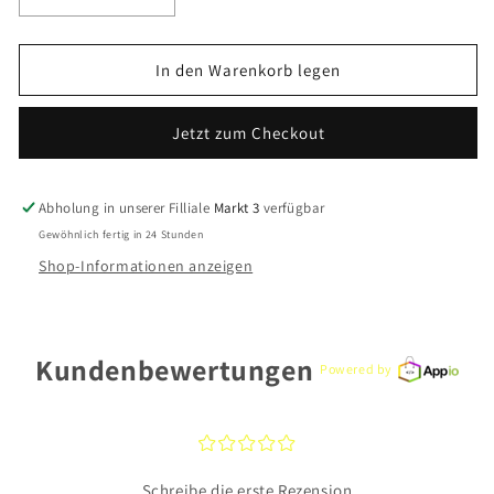
Verringere
Erhöhe
die
die
Menge
Menge
für
für
In den Warenkorb legen
CEM
CEM
Kettenanhänger
Kettenanhänger
Jetzt zum Checkout
BME901121
BME901121
Silber
Silber
Abholung in unserer Filliale
Markt 3
verfügbar
Gewöhnlich fertig in 24 Stunden
Shop-Informationen anzeigen
Kundenbewertungen
Powered by
¤
¤
¤
¤
¤
Schreibe die erste Rezension