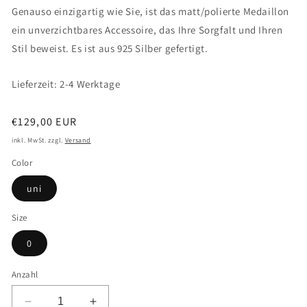
Genauso einzigartig wie Sie, ist das matt/polierte Medaillon
ein unverzichtbares Accessoire, das Ihre Sorgfalt und Ihren
Stil beweist. Es ist aus 925 Silber gefertigt.
Lieferzeit: 2-4 Werktage
Normaler
€129,00 EUR
Preis
inkl. MwSt. zzgl.
Versand
Color
uni
Size
0
Anzahl