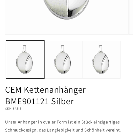
Medien
M
1
2
in
in
Modal
M
öffnen
öf
CEM Kettenanhänger
BME901121 Silber
CEM BASIS
Unser Anhänger in ovaler Form ist ein Stück einzigartiges
Schmuckdesign, das Langlebigkeit und Schönheit vereint.