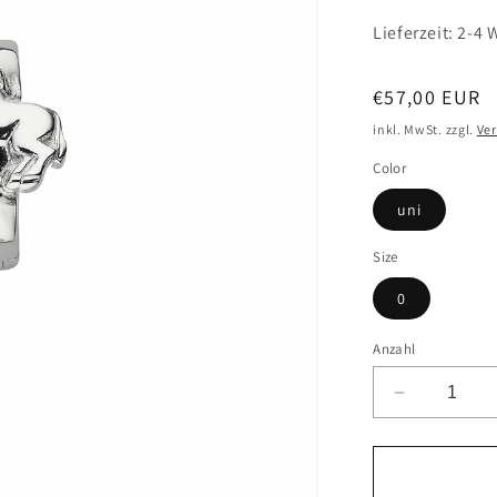
Lieferzeit: 2-4
Normaler
€57,00 EUR
Preis
inkl. MwSt. zzgl.
Ve
Color
uni
Size
0
Anzahl
Verringere
die
Menge
für
CEM