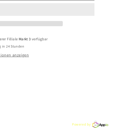
ck
Ohrschmuck
6
BCR900516
Silber
925
rer Filliale
Markt 3
verfügbar
g in 24 Stunden
ionen anzeigen
Powered by