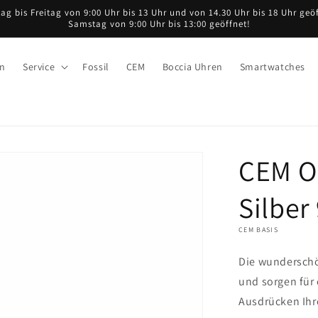
ag bis Freitag von 9:00 Uhr bis 13 Uhr und von 14.30 Uhr bis 18 Uhr geöf
Samstag von 9:00 Uhr bis 13:00 geöffnet!
en
Service
Fossil
CEM
Boccia Uhren
Smartwatches
CEM O
Silber
CEM BASIS
Die wunderschö
und sorgen für
Ausdrücken Ihre