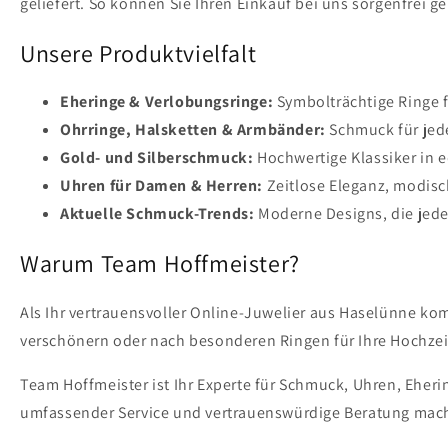
geliefert. So können Sie Ihren Einkauf bei uns sorgenfrei g
Unsere Produktvielfalt
Eheringe & Verlobungsringe:
Symbolträchtige Ringe 
Ohrringe, Halsketten & Armbänder:
Schmuck für jede
Gold- und Silberschmuck:
Hochwertige Klassiker in e
Uhren für Damen & Herren:
Zeitlose Eleganz, modis
Aktuelle Schmuck-Trends:
Moderne Designs, die jede
Warum Team Hoffmeister?
Als Ihr vertrauensvoller Online-Juwelier aus Haselünne ko
verschönern oder nach besonderen Ringen für Ihre Hochzeit
Team Hoffmeister ist Ihr Experte für Schmuck, Uhren, Eher
umfassender Service und vertrauenswürdige Beratung mach