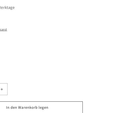
 Werktage
rsand
Erhöhe
die
Menge
für
In den Warenkorb legen
CEM