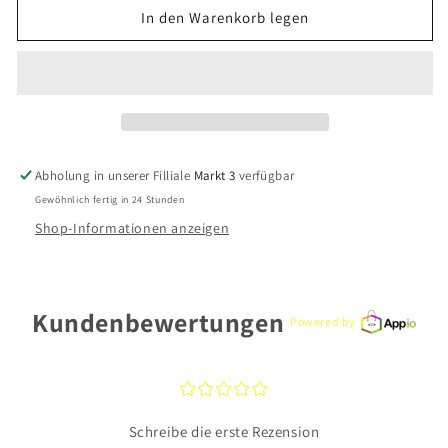
für
für
In den Warenkorb legen
CEM
CEM
Ohrschmuck
Ohrschmuck
BCR905357W
BCR905357W
925
925
Silber
Silber
Abholung in unserer Filliale
Markt 3
verfügbar
Gewöhnlich fertig in 24 Stunden
Shop-Informationen anzeigen
Kundenbewertungen
Powered by
¤
¤
¤
¤
¤
Schreibe die erste Rezension