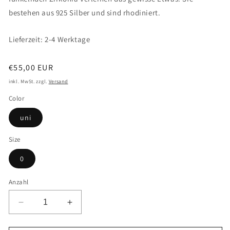
bestehen aus 925 Silber und sind rhodiniert.
Lieferzeit: 2-4 Werktage
Normaler
€55,00 EUR
Preis
inkl. MwSt. zzgl.
Versand
Color
uni
Size
0
Anzahl
Verringere
Erhöhe
die
die
Menge
Menge