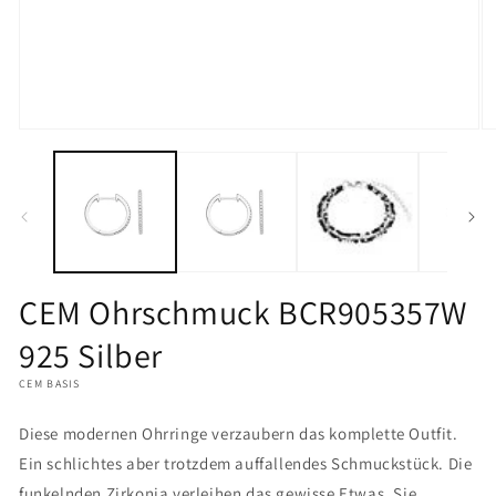
Medien
M
1
2
in
in
Modal
M
öffnen
öf
CEM Ohrschmuck BCR905357W
925 Silber
CEM BASIS
Diese modernen Ohrringe verzaubern das komplette Outfit.
Ein schlichtes aber trotzdem auffallendes Schmuckstück. Die
funkelnden Zirkonia verleihen das gewisse Etwas. Sie