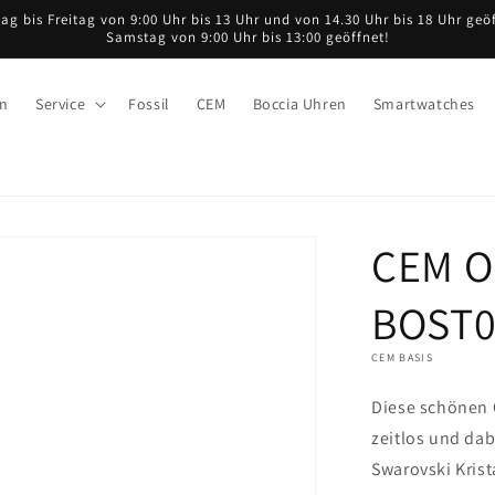
ag bis Freitag von 9:00 Uhr bis 13 Uhr und von 14.30 Uhr bis 18 Uhr geöf
Samstag von 9:00 Uhr bis 13:00 geöffnet!
en
Service
Fossil
CEM
Boccia Uhren
Smartwatches
CEM O
BOST0
CEM BASIS
Diese schönen O
zeitlos und dab
Swarovski Krist