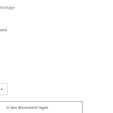
 Werktage
rsand
Erhöhe
die
Menge
für
In den Warenkorb legen
CEM