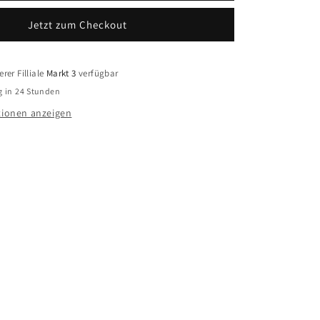
ck
Ohrschmuck
Jetzt zum Checkout
86
BOST001486
Titan
rer Filliale
Markt 3
verfügbar
g in 24 Stunden
ionen anzeigen