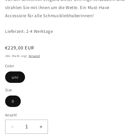
strahlen Sie mit ihnen um die Wette. Ein Must-Have
Accessoire für alle Schmuckliebhaberinnen!
Lieferzeit: 2-4 Werktage
Normaler
€229,00 EUR
Preis
inkl. MwSt. zzgl.
Versand
Color
uni
Size
0
Anzahl
Verringere
Erhöhe