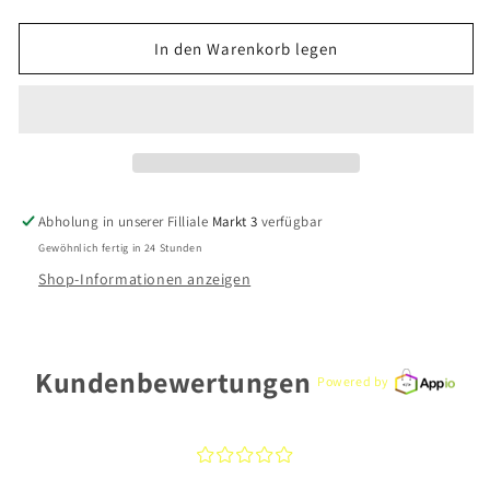
die
die
Menge
Menge
für
für
In den Warenkorb legen
CEM
CEM
Ohrschmuck
Ohrschmuck
F9-
F9-
389O
389O
333
333
Gold
Gold
Abholung in unserer Filliale
Markt 3
verfügbar
Gewöhnlich fertig in 24 Stunden
Shop-Informationen anzeigen
Kundenbewertungen
Powered by
¤
¤
¤
¤
¤