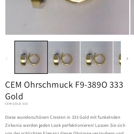
Medien
M
1
2
in
in
Modal
M
öffnen
öf
CEM Ohrschmuck F9-389O 333
Gold
CEM GOLD 333
Diese wunderschönen Creolen in 333 Gold mit funkelnden
Zirkonia werden jeden Look perfektionieren! Lassen Sie sich
von der schlichten Eleganz dieser Ohrringe verzaubern und