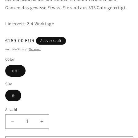
Ganzen das gewisse Etwas. Sie sind aus 333 Gold gefertigt.
Lieferzeit: 2-4 Werktage
Normaler
€169,00 EUR
Ausverkauft
Preis
inkl. MwSt. zzgl.
Versand
Color
Variante
uni
ausverkauft
oder
nicht
Size
verfügbar
Variante
0
ausverkauft
oder
nicht
Anzahl
verfügbar
Verringere
Erhöhe
die
die
Menge
Menge