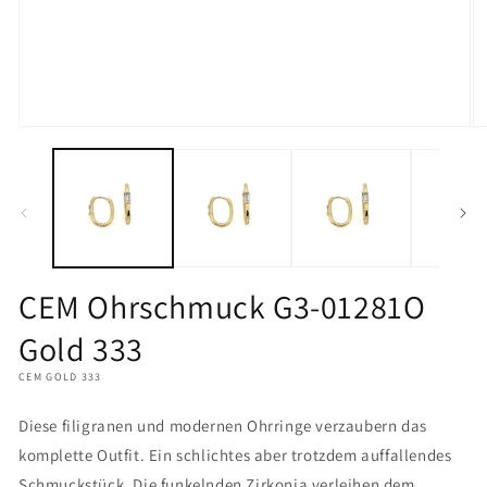
Medien
M
1
2
in
in
Modal
M
öffnen
öf
CEM Ohrschmuck G3-01281O
Gold 333
CEM GOLD 333
Diese filigranen und modernen Ohrringe verzaubern das
komplette Outfit. Ein schlichtes aber trotzdem auffallendes
Schmuckstück. Die funkelnden Zirkonia verleihen dem