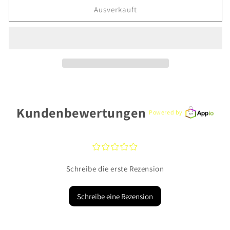
für
für
Ausverkauft
CEM
CEM
Ohrschmuck
Ohrschmuck
G3-
G3-
01281O
01281O
Gold
Gold
333
333
Kundenbewertungen
Powered by
¤
¤
¤
¤
¤
Schreibe die erste Rezension
Schreibe eine Rezension