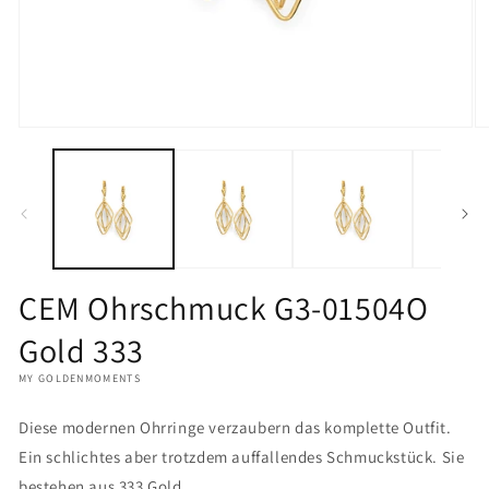
Medien
M
1
2
in
in
Modal
M
öffnen
öf
CEM Ohrschmuck G3-01504O
Gold 333
MY GOLDENMOMENTS
Diese modernen Ohrringe verzaubern das komplette Outfit.
Ein schlichtes aber trotzdem auffallendes Schmuckstück. Sie
bestehen aus 333 Gold.