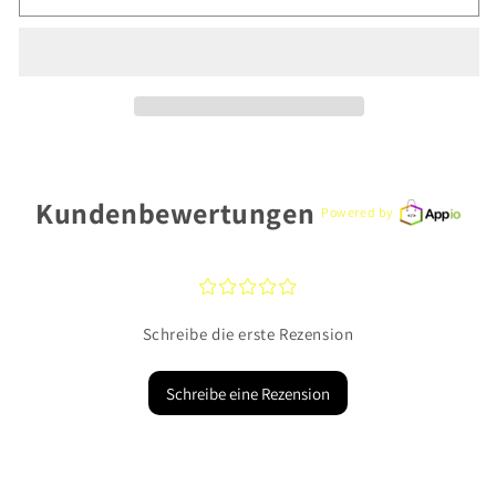
CEM
CEM
Ohrschmuck
Ohrschmuck
G3-
G3-
01504O
01504O
Gold
Gold
333
333
Kundenbewertungen
Powered by
¤
¤
¤
¤
¤
Schreibe die erste Rezension
Schreibe eine Rezension