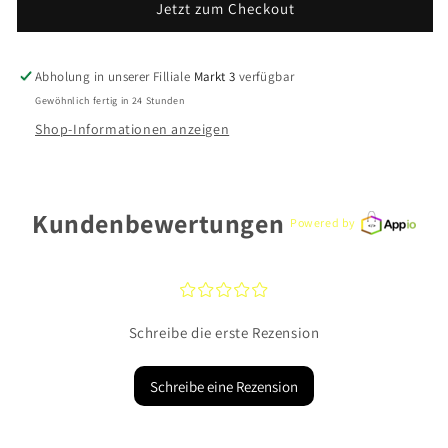
Jetzt zum Checkout
BRI94458
BRI94458
Silber
Silber
Abholung in unserer Filliale
Markt 3
verfügbar
Gewöhnlich fertig in 24 Stunden
Shop-Informationen anzeigen
Kundenbewertungen
Powered by
¤
¤
¤
¤
¤
Schreibe die erste Rezension
Schreibe eine Rezension