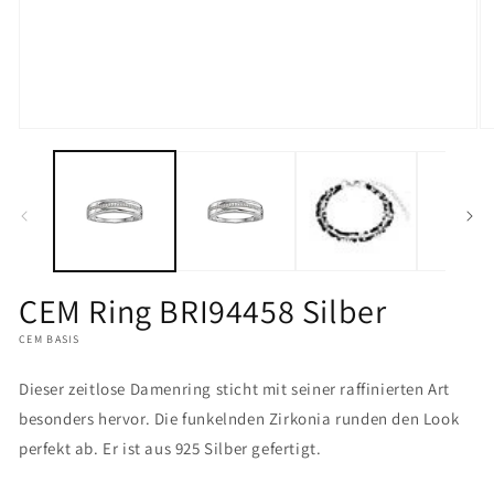
Medien
M
1
2
in
in
Modal
M
öffnen
öf
CEM Ring BRI94458 Silber
CEM BASIS
Dieser zeitlose Damenring sticht mit seiner raffinierten Art
besonders hervor. Die funkelnden Zirkonia runden den Look
perfekt ab. Er ist aus 925 Silber gefertigt.