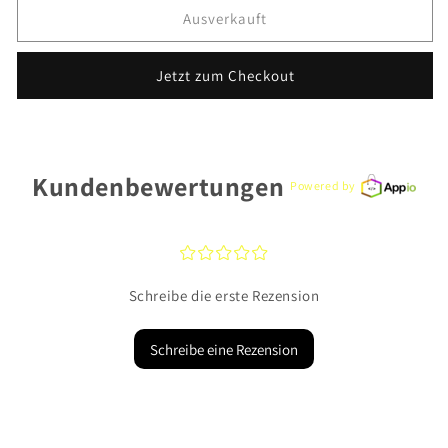
für
für
Ausverkauft
Damenkette
Damenkette
96-
96-
Jetzt zum Checkout
0204002-
0204002-
585-
585-
42cm
42cm
585
585
Gold
Gold
Kundenbewertungen
Powered by
¤
¤
¤
¤
¤
Schreibe die erste Rezension
Schreibe eine Rezension