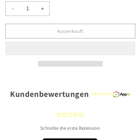
Verringere
Erhöhe
die
die
Menge
Menge
für
für
Ausverkauft
Engelsrufer
Engelsrufer
Armband
Armband
ERB-
ERB-
LILTREE
LILTREE
Silber
Silber
925
925
Kundenbewertungen
Powered by
¤
¤
¤
¤
¤
Schreibe die erste Rezension