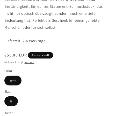
Beständigkeit. Ein echtes Statement-Schmuckstück, das
nicht nur optisch überzeugt, sondern auch eine tiefe
Bedeutung hat. Perfekt als Geschenk für einen geliebten
Menschen oder für sich selbst!
Lieferzeit: 2-4 Werktage
Normaler
€55,00 EUR
Ausverkauft
Preis
inkl. MwSt. zzgl.
Versand
Color
Variante
uni
ausverkauft
oder
nicht
Size
verfügbar
Variante
0
ausverkauft
oder
nicht
Anzahl
verfügbar