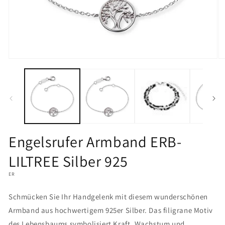
Medien
M
1
2
in
in
Modal
M
öffnen
öf
Engelsrufer Armband ERB-
LILTREE Silber 925
ER
Schmücken Sie Ihr Handgelenk mit diesem wunderschönen
Armband aus hochwertigem 925er Silber. Das filigrane Motiv
des Lebensbaums symbolisiert Kraft, Wachstum und