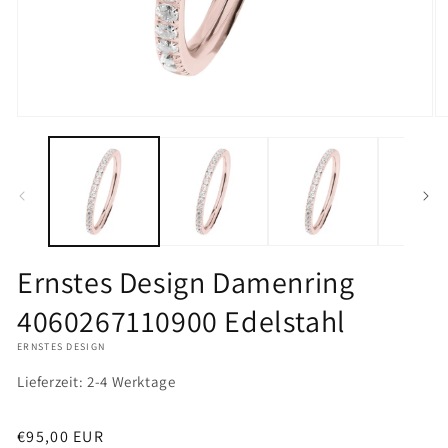
Medien
M
1
2
in
in
Modal
M
öffnen
öf
Ernstes Design Damenring
4060267110900 Edelstahl
ERNSTES DESIGN
Lieferzeit: 2-4 Werktage
Normaler
€95,00 EUR