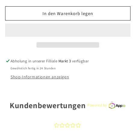
die
die
Menge
Menge
für
für
In den Warenkorb legen
Ernstes
Ernstes
Design
Design
Halsschmuck
Halsschmuck
4060267127663
4060267127663
Edelstahl
Edelstahl
Abholung in unserer Filliale
Markt 3
verfügbar
Gewöhnlich fertig in 24 Stunden
Shop-Informationen anzeigen
Kundenbewertungen
Powered by
¤
¤
¤
¤
¤