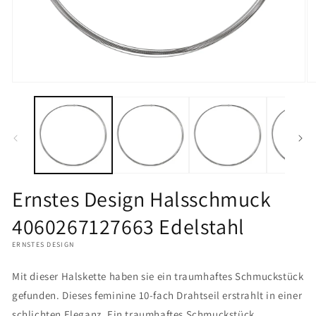
Medien
M
1
2
in
in
Modal
M
öffnen
öf
Ernstes Design Halsschmuck
4060267127663 Edelstahl
ERNSTES DESIGN
Mit dieser Halskette haben sie ein traumhaftes Schmuckstück
gefunden. Dieses feminine 10-fach Drahtseil erstrahlt in einer
schlichten Eleganz. Ein traumhaftes Schmuckstück