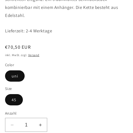
kombinierbar mit einem Anhänger. Die Kette besteht aus
Edelstahl.
Lieferzeit: 2-4 Werktage
Normaler
€70,50 EUR
Preis
inkl. MwSt. zzgl.
Versand
Color
uni
Size
45
Anzahl
Verringere
Erhöhe