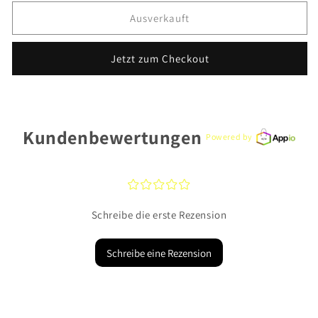
Menge
Menge
für
für
Ausverkauft
Fossil
Fossil
Armbanduhr
Armbanduhr
Jetzt zum Checkout
FS5838
FS5838
Kundenbewertungen
Powered by
¤
¤
¤
¤
¤
Schreibe die erste Rezension
Schreibe eine Rezension