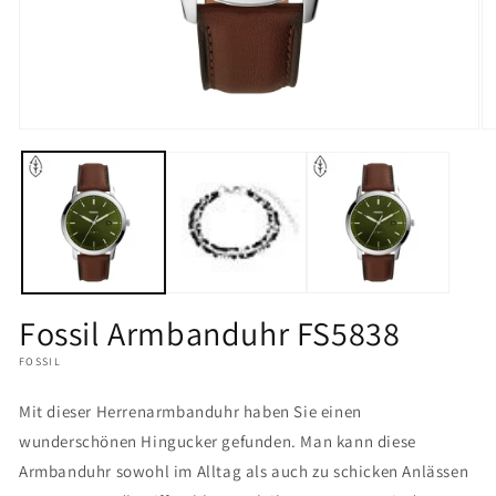
Medien
M
1
2
in
in
Modal
M
öffnen
öf
Fossil Armbanduhr FS5838
FOSSIL
Mit dieser Herrenarmbanduhr haben Sie einen
wunderschönen Hingucker gefunden. Man kann diese
Armbanduhr sowohl im Alltag als auch zu schicken Anlässen