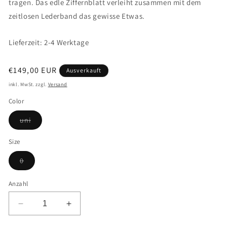
tragen. Das edle Ziffernblatt verleiht zusammen mit dem
zeitlosen Lederband das gewisse Etwas.
Lieferzeit: 2-4 Werktage
Normaler
€149,00 EUR
Ausverkauft
Preis
inkl. MwSt. zzgl.
Versand
Color
Variante
uni
ausverkauft
oder
nicht
Size
verfügbar
Variante
0
ausverkauft
oder
nicht
Anzahl
verfügbar
Verringere
Erhöhe
die
die