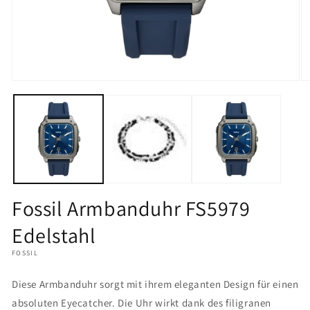
Medien
M
1
2
in
in
Modal
M
öffnen
öf
Fossil Armbanduhr FS5979
Edelstahl
FOSSIL
Diese Armbanduhr sorgt mit ihrem eleganten Design für einen
absoluten Eyecatcher. Die Uhr wirkt dank des filigranen