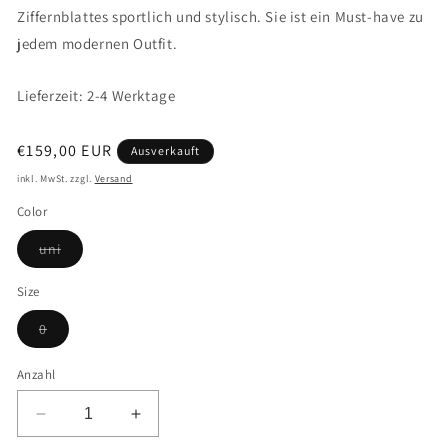
Ziffernblattes sportlich und stylisch. Sie ist ein Must-have zu
jedem modernen Outfit.
Lieferzeit: 2-4 Werktage
Normaler
€159,00 EUR
Ausverkauft
Preis
inkl. MwSt. zzgl.
Versand
Color
Variante
uni
ausverkauft
oder
nicht
Size
verfügbar
Variante
0
ausverkauft
oder
nicht
Anzahl
verfügbar
Verringere
Erhöhe
die
die