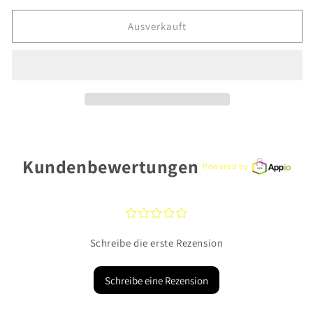
Menge
Menge
für
für
Ausverkauft
Fossil
Fossil
Armbanduhr
Armbanduhr
FS5979
FS5979
Edelstahl
Edelstahl
Kundenbewertungen
Powered by
¤
¤
¤
¤
¤
Schreibe die erste Rezension
Schreibe eine Rezension