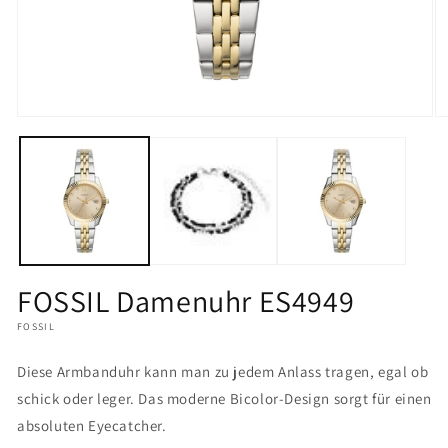
Medien
M
1
2
in
in
Modal
M
öffnen
öf
FOSSIL Damenuhr ES4949
FOSSIL
Diese Armbanduhr kann man zu jedem Anlass tragen, egal ob
schick oder leger. Das moderne Bicolor-Design sorgt für einen
absoluten Eyecatcher.