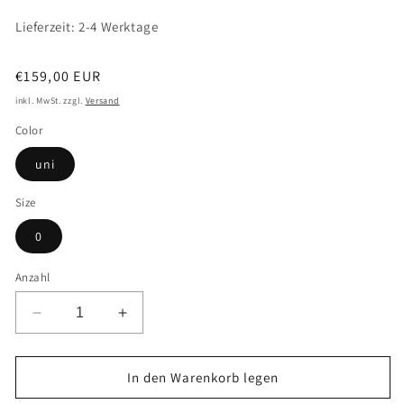
Lieferzeit: 2-4 Werktage
Normaler
€159,00 EUR
Preis
inkl. MwSt. zzgl.
Versand
Color
uni
Size
0
Anzahl
Verringere
Erhöhe
die
die
Menge
Menge
für
für
In den Warenkorb legen
FOSSIL
FOSSIL