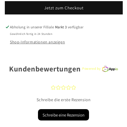
Damenuhr
Damenuhr
Jetzt zum Checkout
ES4949
ES4949
Abholung in unserer Filliale
Markt 3
verfügbar
Gewöhnlich fertig in 24 Stunden
Shop-Informationen anzeigen
Kundenbewertungen
Powered by
¤
¤
¤
¤
¤
Schreibe die erste Rezension
Schreibe eine Rezension