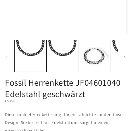
Medien
M
1
2
in
in
Modal
M
öffnen
öf
Fossil Herrenkette JF04601040
Edelstahl geschwärzt
FOSSIL
Diese coole Herrenkette sorgt für ein schlichtes und zeitloses
Design. Sie besteht aus Edelstahl und sorgt für einen
gewissen Eyecatcher.