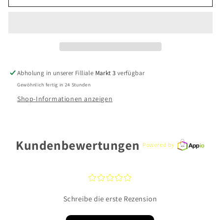
Fossil
Fossil
Ring
Ring
JF03752710-
JF03752710-
7
7
Edelstahl
Edelstahl
Abholung in unserer Filliale
Markt 3
verfügbar
Gewöhnlich fertig in 24 Stunden
Shop-Informationen anzeigen
Kundenbewertungen
Powered by
¤
¤
¤
¤
¤
Schreibe die erste Rezension