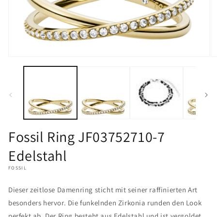
Medien
M
1
2
in
in
Modal
M
öffnen
öf
Fossil Ring JF03752710-7
Edelstahl
FOSSIL
Dieser zeitlose Damenring sticht mit seiner raffinierten Art
besonders hervor. Die funkelnden Zirkonia runden den Look
perfekt ab. Der Ring besteht aus Edelstahl und ist vergoldet.