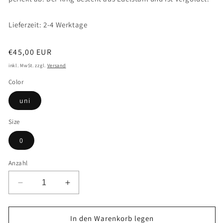
Lieferzeit: 2-4 Werktage
Normaler
€45,00 EUR
Preis
inkl. MwSt. zzgl.
Versand
Color
uni
Size
0
Anzahl
Verringere
Erhöhe
die
die
Menge
Menge
für
für
In den Warenkorb legen