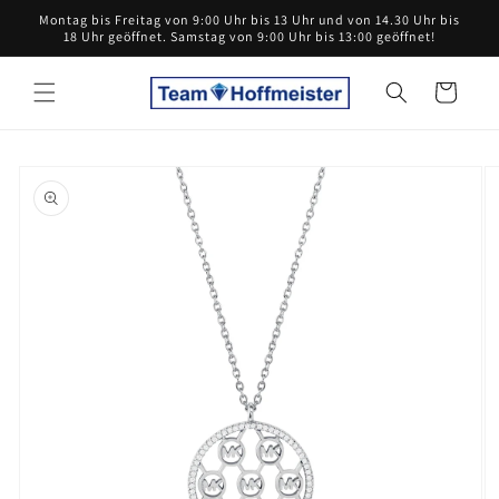
Direkt
Montag bis Freitag von 9:00 Uhr bis 13 Uhr und von 14.30 Uhr bis
zum
18 Uhr geöffnet. Samstag von 9:00 Uhr bis 13:00 geöffnet!
Inhalt
Warenkorb
oduktinformationen
ringen