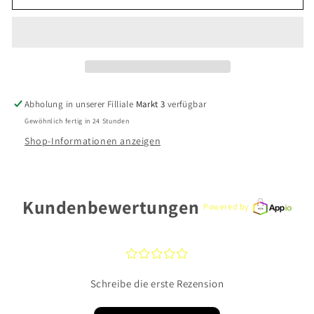
Michael
Michael
Kors
Kors
MKC1477AN040
MKC1477AN040
Silber
Silber
Abholung in unserer Filliale
Markt 3
verfügbar
Gewöhnlich fertig in 24 Stunden
Shop-Informationen anzeigen
Kundenbewertungen
Powered by
¤
¤
¤
¤
¤
Schreibe die erste Rezension