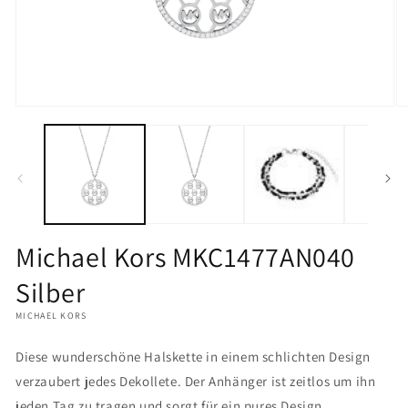
Medien
M
1
2
in
in
Modal
M
öffnen
öf
Michael Kors MKC1477AN040
Silber
MICHAEL KORS
Diese wunderschöne Halskette in einem schlichten Design
verzaubert jedes Dekollete. Der Anhänger ist zeitlos um ihn
jeden Tag zu tragen und sorgt für ein pures Design.