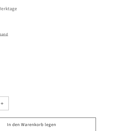
 Werktage
rsand
Erhöhe
die
Menge
für
In den Warenkorb legen
SKAGEN