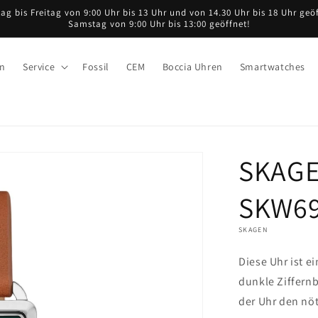
ag bis Freitag von 9:00 Uhr bis 13 Uhr und von 14.30 Uhr bis 18 Uhr geöf
Samstag von 9:00 Uhr bis 13:00 geöffnet!
en
Service
Fossil
CEM
Boccia Uhren
Smartwatches
SKAGE
SKW6
SKAGEN
Diese Uhr ist e
dunkle Ziffernb
der Uhr den nöt