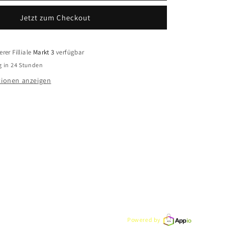
r
Armbanduhr
Jetzt zum Checkout
SKW6931
rer Filliale
Markt 3
verfügbar
g in 24 Stunden
ionen anzeigen
Powered by