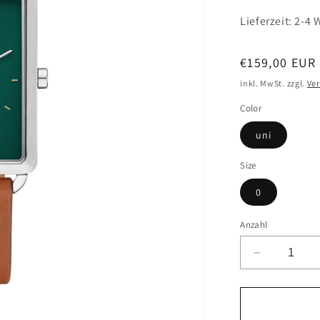
Lieferzeit: 2-4
Normaler
€159,00 EUR
Preis
inkl. MwSt. zzgl.
Ve
Color
uni
Size
0
Anzahl
Verringere
die
Menge
für
SKAGEN