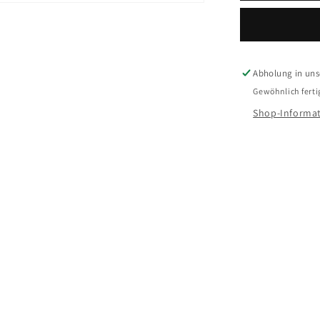
Armbanduh
SKW6931
Abholung in unse
Gewöhnlich ferti
Shop-Informat