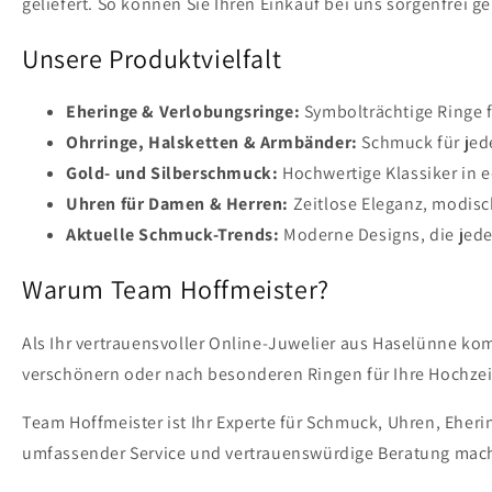
geliefert. So können Sie Ihren Einkauf bei uns sorgenfrei g
Unsere Produktvielfalt
Eheringe & Verlobungsringe:
Symbolträchtige Ringe 
Ohrringe, Halsketten & Armbänder:
Schmuck für jede
Gold- und Silberschmuck:
Hochwertige Klassiker in e
Uhren für Damen & Herren:
Zeitlose Eleganz, modis
Aktuelle Schmuck-Trends:
Moderne Designs, die jede
Warum Team Hoffmeister?
Als Ihr vertrauensvoller Online-Juwelier aus Haselünne ko
verschönern oder nach besonderen Ringen für Ihre Hochzeit
Team Hoffmeister ist Ihr Experte für Schmuck, Uhren, Eher
umfassender Service und vertrauenswürdige Beratung mach