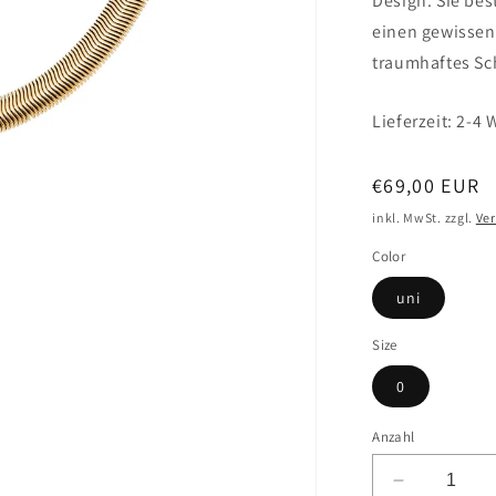
Design. Sie bes
einen gewissen 
traumhaftes S
Lieferzeit: 2-4
Normaler
€69,00 EUR
Preis
inkl. MwSt. zzgl.
Ve
Color
uni
Size
0
Anzahl
Verringere