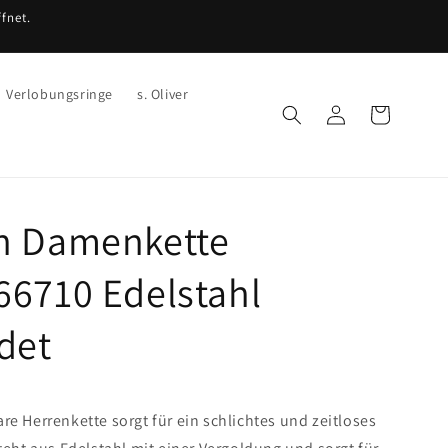
fnet.
Verlobungsringe
s. Oliver
Einloggen
Warenkorb
n Damenkette
66710 Edelstahl
det
e Herrenkette sorgt für ein schlichtes und zeitloses