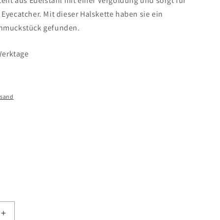
teht aus Edelstahl mit einer Vergoldung und sorgt für
Eyecatcher. Mit dieser Halskette haben sie ein
chmuckstück gefunden.
 Werktage
rsand
Erhöhe