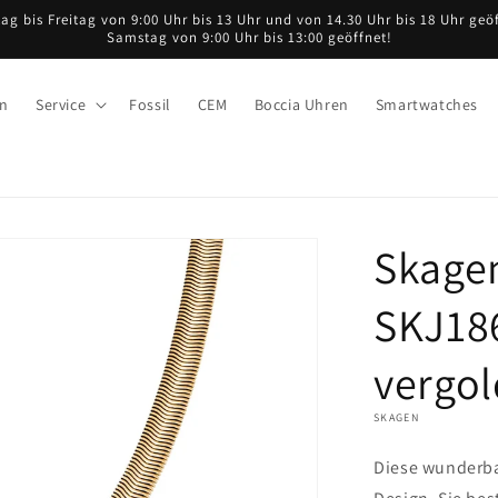
ag bis Freitag von 9:00 Uhr bis 13 Uhr und von 14.30 Uhr bis 18 Uhr geöf
Samstag von 9:00 Uhr bis 13:00 geöffnet!
en
Service
Fossil
CEM
Boccia Uhren
Smartwatches
Skage
SKJ18
vergol
SKAGEN
Diese wunderbar