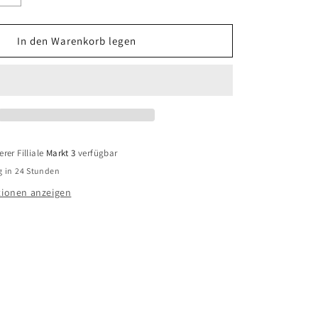
die
Menge
für
In den Warenkorb legen
Skagen
e
Damenkette
10
SKJ1866710
Edelstahl
vergoldet
rer Filliale
Markt 3
verfügbar
g in 24 Stunden
ionen anzeigen