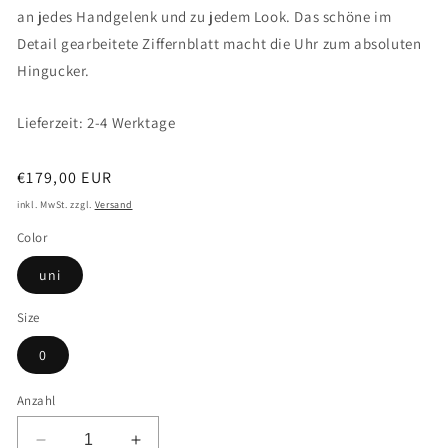
an jedes Handgelenk und zu jedem Look. Das schöne im
Detail gearbeitete Ziffernblatt macht die Uhr zum absoluten
Hingucker.
Lieferzeit: 2-4 Werktage
Normaler
€179,00 EUR
Preis
inkl. MwSt. zzgl.
Versand
Color
uni
Size
0
Anzahl