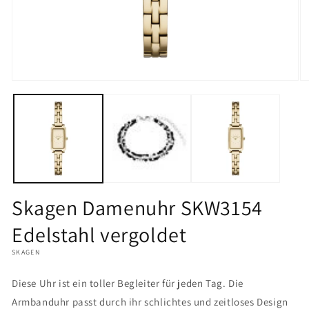
Medien
M
1
2
in
in
Modal
M
öffnen
öf
Skagen Damenuhr SKW3154
Edelstahl vergoldet
SKAGEN
Diese Uhr ist ein toller Begleiter für jeden Tag. Die
Armbanduhr passt durch ihr schlichtes und zeitloses Design