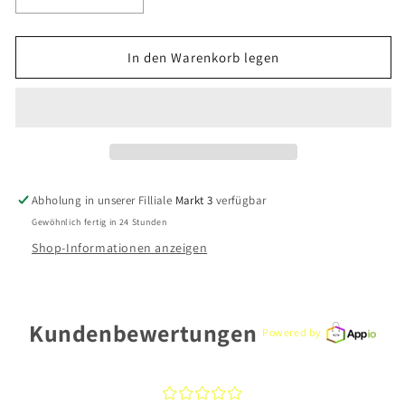
Verringere
Erhöhe
die
die
Menge
Menge
für
für
In den Warenkorb legen
Skagen
Skagen
Damenuhr
Damenuhr
SKW3154
SKW3154
Edelstahl
Edelstahl
vergoldet
vergoldet
Abholung in unserer Filliale
Markt 3
verfügbar
Gewöhnlich fertig in 24 Stunden
Shop-Informationen anzeigen
Kundenbewertungen
Powered by
¤
¤
¤
¤
¤