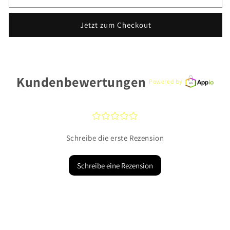
Skagen
Skagen
Ohrstecker
Ohrstecker
Jetzt zum Checkout
SKJ1686710
SKJ1686710
Edelstahl
Edelstahl
Kundenbewertungen
Powered by
¤
¤
¤
¤
¤
Schreibe die erste Rezension
Schreibe eine Rezension