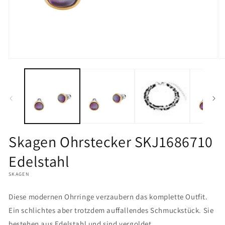
Medien
M
1
2
in
in
Modal
M
öffnen
öf
Skagen Ohrstecker SKJ1686710
Edelstahl
SKAGEN
Diese modernen Ohrringe verzaubern das komplette Outfit.
Ein schlichtes aber trotzdem auffallendes Schmuckstück. Sie
bestehen aus Edelstahl und sind vergoldet.