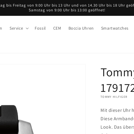
ag bis Freitag von 9:00 Uhr bis 13 Uhr und von 14.30 Uhr bis 18 Uhr geöf
Samstag von 9:00 Uhr bis 13:00 geöffnet!
en
Service
Fossil
CEM
Boccia Uhren
Smartwatches
Tommy
17917
TOMMY HILFIGER
Mit dieser Uhr
Diese Armbandu
Look. Das übers