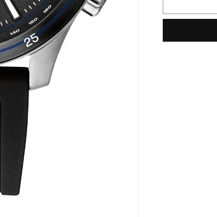
für
Tommy
Hilfiger
Armbanduh
1791724