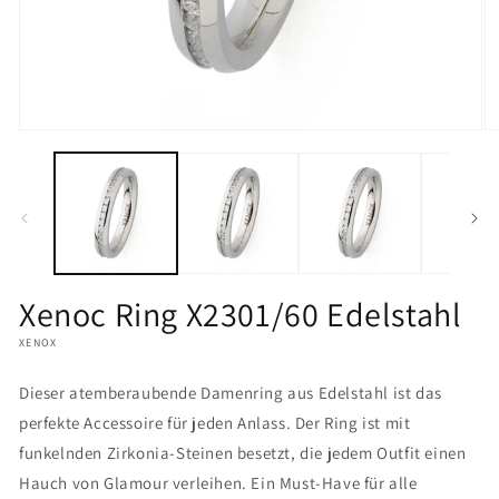
Medien
M
1
2
in
in
Modal
M
öffnen
öf
Xenoc Ring X2301/60 Edelstahl
XENOX
Dieser atemberaubende Damenring aus Edelstahl ist das
perfekte Accessoire für jeden Anlass. Der Ring ist mit
funkelnden Zirkonia-Steinen besetzt, die jedem Outfit einen
Hauch von Glamour verleihen. Ein Must-Have für alle