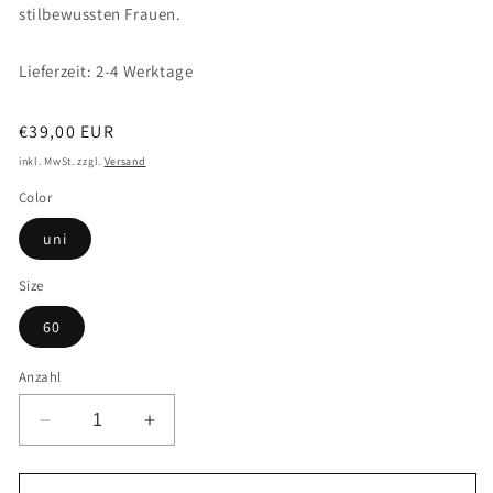
stilbewussten Frauen.
Lieferzeit: 2-4 Werktage
Normaler
€39,00 EUR
Preis
inkl. MwSt. zzgl.
Versand
Color
uni
Size
60
Anzahl
Verringere
Erhöhe
die
die
Menge
Menge