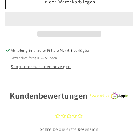
für
für
In den Warenkorb legen
Xenoc
Xenoc
Ring
Ring
X2301/60
X2301/60
Edelstahl
Edelstahl
Abholung in unserer Filliale
Markt 3
verfügbar
Gewöhnlich fertig in 24 Stunden
Shop-Informationen anzeigen
Kundenbewertungen
Powered by
¤
¤
¤
¤
¤
Schreibe die erste Rezension