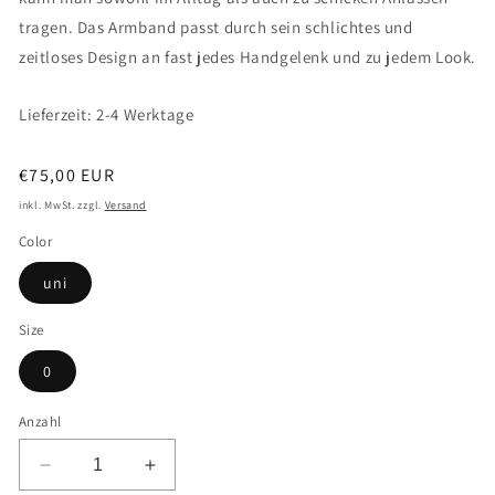
tragen. Das Armband passt durch sein schlichtes und
zeitloses Design an fast jedes Handgelenk und zu jedem Look.
Lieferzeit: 2-4 Werktage
Normaler
€75,00 EUR
Preis
inkl. MwSt. zzgl.
Versand
Color
uni
Size
0
Anzahl
Verringere
Erhöhe