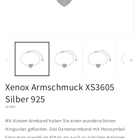
Medien
M
1
2
in
in
Modal
M
öffnen
öf
Xenox Armschmuck XS3605
Silber 925
XENOX
Mit diesem Armband haben Sie einen wunderschönen
Hingucker gefunden. Das Damenarmband mit Herzsymbol
kann man sowohl im Alltag als auch zu schicken Anlässen