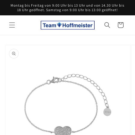
Direkt
Montag bis Freitag von 9:00 Uhr bis 13 Uhr und von 14.30 Uhr bis
zum
18 Uhr geöffnet. Samstag von 9:00 Uhr bis 13:00 geöffnet!
Inhalt
Warenkorb
oduktinformationen
ringen