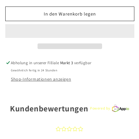
die
die
Menge
Menge
für
für
In den Warenkorb legen
Xenox
Xenox
Armschmuck
Armschmuck
XS3605
XS3605
Silber
Silber
925
925
Abholung in unserer Filliale
Markt 3
verfügbar
Gewöhnlich fertig in 24 Stunden
Shop-Informationen anzeigen
Kundenbewertungen
Powered by
¤
¤
¤
¤
¤