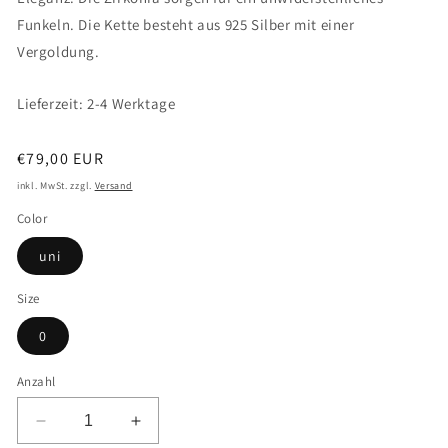
Funkeln. Die Kette besteht aus 925 Silber mit einer
Vergoldung.
Lieferzeit: 2-4 Werktage
Normaler
€79,00 EUR
Preis
inkl. MwSt. zzgl.
Versand
Color
uni
Size
0
Anzahl
Verringere
Erhöhe