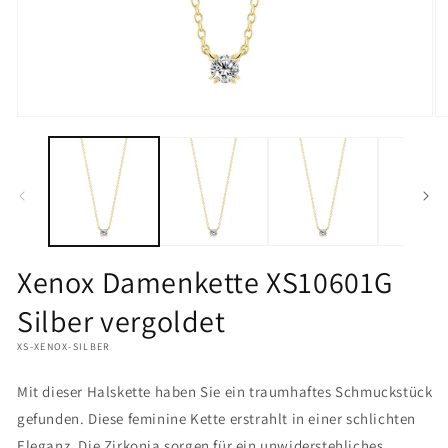
Medien
M
1
2
in
in
Modal
M
öffnen
öf
Xenox Damenkette XS10601G
Silber vergoldet
XS-XENOX-SILBER
Mit dieser Halskette haben Sie ein traumhaftes Schmuckstück
gefunden. Diese feminine Kette erstrahlt in einer schlichten
Eleganz. Die Zirkonia sorgen für ein unwiderstehliches